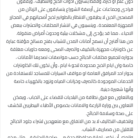
دون علم او خبرة، وفقط يشترون أدوات الذبح والتنظيف ، ويقفون
فرادى وجماعات على أرصفة الشوراع يتسابقون على الزبائن من
المضحين الذين لا يطيقون الانتظار بالطوابير لذبح أضحياتهم في المجازر
المجهزة المعتمدة ، ويتسببون في انتشار المخلفات والحشرات ببعض
الاحياء ، مما قد يؤدي إلى مشكلات بيئية وحدوث أمراض منقولة.
من هنا أقترح أن تسمح أمانات المدن للشباب بفتح مسالخ مؤقتة عبارة
عن كاونترات مجهزة بالتكييف والصرف الصحى ومعه حاويات مغلقة
بجواره لتجميع مخلفات الذبائح حسب مواصفات تصدرها الأمانات ،
خاصة وان ايام الذبح محدودة لنحو 4 ايام ، وأن تكون تلك الكاونترات
بجوار احد المرافق العامة او مواقف السيارات للمساجد للاستفادة من
الخدمات الموجودة كالصرف وخزانات المياه وتزود بالكهرباء خاصة
وأنها شعيرة دينية.
وبالتعاون مع فرق نظافة من البلديات للقضاء على الذباب ، ويمكن
التعاون بين وزارة الزارعة والامانات بخصوص الأطباء البيطريين للكشف
على صحة وسلامة الذبائح.
ولتخفيف التكاليف لا بد من الاتفاق مع متعهدين لشراء جلود الذبائح
للتقليل من مصاريف الشباب.
واتمنى أن تكون امانة محافظة جدة هى صاحبة البداية في مثل هذه