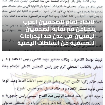
يتضامن
مع
نقابة
2024-11-21
الصحفيين
الاتحاد العام للصحفيين العرب
اليمنيين
يتضامن مع نقابة الصحفيين
فى
عدن
اليمنيين فى عدن ضد الإجراءات
ضد
التعسفية من السلطات اليمنية
الإجراءات
التعسفية
من
السلطات
اتحاد
اليمنية
الصحفيين
العرب
يتسلم
مقره
الجديد
بالقاهرة