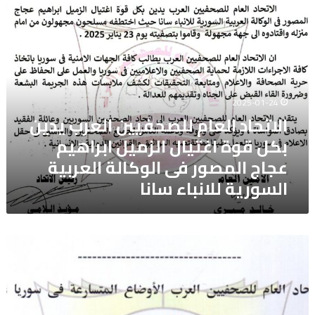
الاتحاد
من
العام
مايو
للصحفيين
العرب
يدين
بكل
قوة
2025-01-24
اغتيال
الاتحاد العام للصحفيين العرب يدين
الزميل
بكل قوة اغتيال الزميل ابراهيم
ابراهيم
عجاج
عجاج المصور فى الوكالة العربية
المصور
السورية للانباء سانا
فى
الوكالة
العربية
السورية
الاتحاد
للانباء
العام
سانا
للصحفيين
العرب
يتابع
بكل