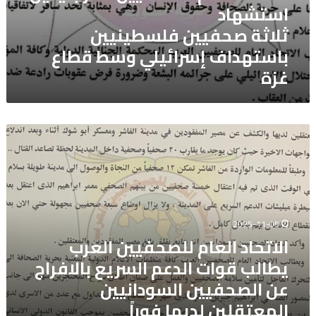
استشهاد
ثلاثة صحفيين فلسطينيين
باستهداف إسرائيلي وسط قطاع
غزة
الاتحاد
العام
للصحفيين
العرب
يطالب
قوات
الدعم
2025-11-05
السريع
الاتحاد العام للصحفيين العرب
بالافراج
يطالب قوات الدعم السريع بالافراج
عن
الصحفيين
عن الصحفيين السودانيين
السودانيين
المعتقلين لديها فوراً
المعتقلين