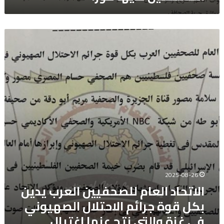
لديها
فوراً
الاتحاد
العام
للصحفيين
العرب
يدين
بكل
قوة
جرائم
الاحتلال
الصهيوني
فى
غزة
والتي
نتج
2025-08-26
عنها
الاتحاد العام للصحفيين العرب يدين
اغتيال
بكل قوة جرائم الاحتلال الصهيوني
خمسة
صحفيين
فى غزة والتي نتج عنها اغتيال
فلسطينيين