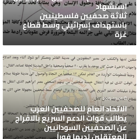
استشهاد
ثلاثة صحفيين فلسطينيين
باستهداف إسرائيلي وسط قطاع
غزة
الاتحاد
العام
للصحفيين
العرب
يطالب
قوات
الدعم
2025-11-05
السريع
الاتحاد العام للصحفيين العرب
بالافراج
يطالب قوات الدعم السريع بالافراج
عن
الصحفيين
عن الصحفيين السودانيين
السودانيين
المعتقلين لديها فوراً
المعتقلين