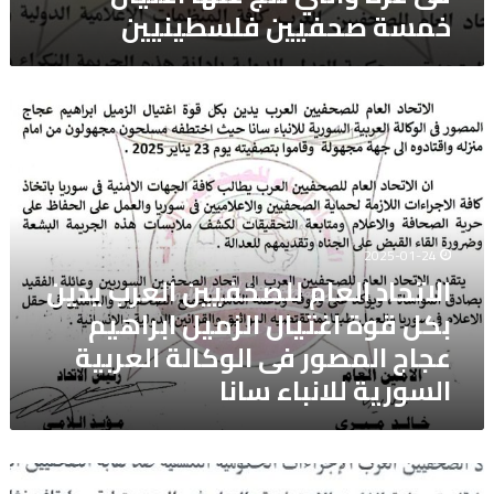
خمسة صحفيين فلسطينيين
الاتحاد
العام
للصحفيين
العرب
يدين
بكل
قوة
2025-01-24
اغتيال
الاتحاد العام للصحفيين العرب يدين
الزميل
بكل قوة اغتيال الزميل ابراهيم
ابراهيم
عجاج
عجاج المصور فى الوكالة العربية
المصور
السورية للانباء سانا
فى
الوكالة
العربية
السورية
الاتحاد
للانباء