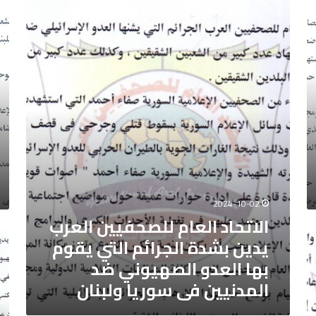
الاتحاد
الا
العام
الع
للصحفيين
للص
العرب
الع
يدين
يدي
بشدة
بكل
الجرائم
قو
التي
الج
يقوم
الت
بها
يرت
العدو
الع
الصهيوني
الص
ضد
ضد
المدنيين
الم
2024-10-02
فى
في
الاتحاد العام للصحفيين العرب
سوريا
لبنا
الا
يدين بشدة الجرائم التي يقوم
ولبنان
الش
الع
بها العدو الصهيوني ضد
للص
الع
المدنيين فى سوريا ولبنان
يدي
بكل