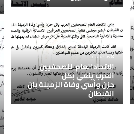
30
يول
024
الاتحاد
العام
الي
للصحفيين
الع
العرب
للص
ينعي
3
بكل
ماي
حزن
وعي
2024-05-05
وأسي
الص
الاتحاد العام للصحفيين
وفاة
الع
العرب ينعي بكل
الزميلة
6
بان
ماي
حزن وأسي وفاة الزميلة بان
القبطان
القبطان