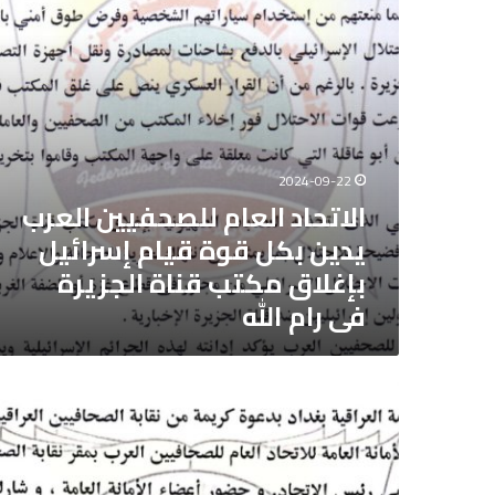
قوة
قيام
إسرائيل
بإغلاق
مكتب
قناة
الجزيرة
فى
2024-09-22
رام
الاتحاد العام للصحفيين العرب
الله
يدين بكل قوة قيام إسرائيل
بإغلاق مكتب قناة الجزيرة
فى رام الله
الاتحاد
العام
للصحفيين
العرب
اجتماع