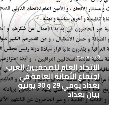
الأمانة
العامة
في
بغداد
يومي
29
و
30
يونيو
2024-06-30
بيان
الاتحاد العام للصحفيين العرب
بغداد
اجتماع الأمانة العامة في
بغداد يومي 29 و 30 يونيو
بيان بغداد