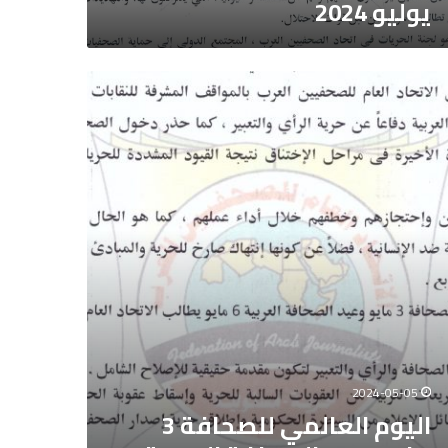
يوليو 2024
يو
2
وم
المي
حافة
و
د
حافة
ربية
و
2024-05-05
اليوم العالمي للصحافة 3