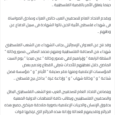
حينما يتعلق الأمر بالقضية الفلسطينية ..
ويقدم الاتحاد العام للصحفيين العرب خالص العزاء وصادق المواساة
فى شهداء فلسطين الأبية الذين نالوا الشهادة فى سبيل الدفاع عن
وطنهم ..
وقد نتج عن العدوان الإسرائيلي بجانب الشهداء من الشعب الفلسطيني
شهداء من الصحافة الفلسطينية ومنهم محمد الصالحي مصور وكالة ”
السلطة الرابعة ” وإبراهيم لافي مصور وكالة ” عين ميديا ” يوم السبت
الماضي خلال تغطيتهم للأحداث شرقي القطاع وتدمير بعض
المؤسسات الإعلامية ومنها مقر صحيفة ” الأيام ” و ” مؤسسة فضل
شناعة ” و ” وكالة شهاب ” و ” وإذاعة غزة ” بداخل برج فلسطين ..
ويتضامن الاتحاد العام للصحفيين العرب مع الشعب الفلسطيني البطل
والصحفيين الفلسطينيين ويطالب كافة المنظمات الدولية المعنية
بحقوق الإنسان والحريات الإعلامية بضرورة ملاحقة مرتكبي جميع هذه
الجرائم وتقديمهم للعدالة وإدانة هذه الجرائم التي ترتكبها قوات