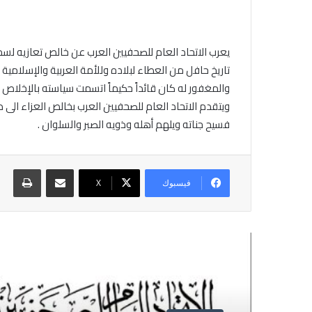
يعرب الاتحاد العام للصحفيين العرب عن خالص تعازيه لسمو 
تاريخ حافل من العطاء لبلاده وللأمة العربية والإسلامية .
والمغفور له كان قائداً حكيماً اتسمت سياسته بالإخلاص ل
ويتقدم الاتحاد العام للصحفيين العرب بخالص العزاء الى د
فسيح جناته ويلهم أهله وذويه الصبر والسلوان .
مشاركة عبر البريد
طباع
فيسبوك
X
أقرأ التالي