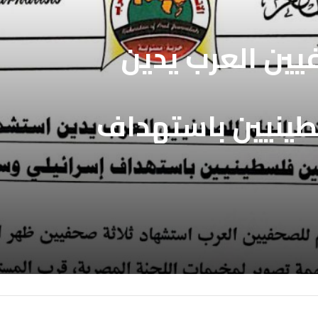
فيين العرب يطالب
بالافراج عن
فيين العرب يدين
ين المعتقلين
طينيين باستهداف
ع غزة