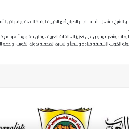
الشيخ مشعل الأحمد الجابر الصباح أمير الكويت لوفاة المغفور له باذن الله الش
وطنه وشعبه وحرص على تعزيز العلاقات العربية ، وكان مشهوداً له بدعم كل ق
ولة الكويت الشقيقة قيادة وشعباً والاسرة الصحفية بدولة الكويت ، ويدعو الل
ة