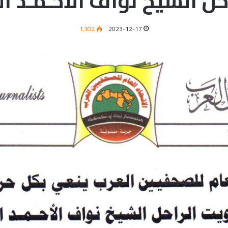
حل الشيخ نواف الأحـمـد الج
1٬302
2023-12-17