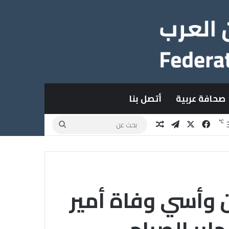
صحافة عربية
أتصل بنا
X
فيسبوك
تيلقرام
مقال عشوائي
بحث
℃
عن
ن وأسي وفاة أمير