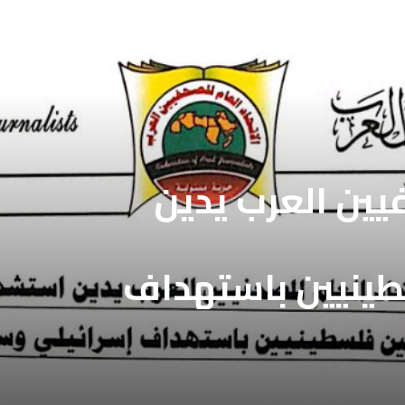
فيين العرب يدين
طينيين باستهداف
ع غزة