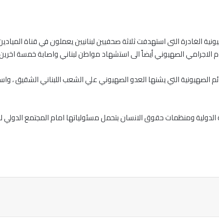
هيونية الغادرة التى استهدفت ثلاثة صحفيين لبنانيين يعملون في قناة المياد
 الاجرامي الصهيوني أيضاً الى استشهاد مواطن لبناني واصابة خمسة اخرين 
رائم الصهيونية التي يشنها العدو الصهيوني علي الشعب اللبناني الشقيق ، وا
ة الدولية ومنظمات حقوق الانسان بتحمل مسئولياتها امام المجتمع الدولي 
ة