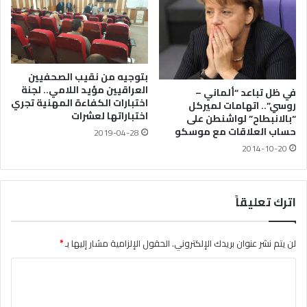
بتوجيه من نقيب الصحفيين
العراقيين مؤيد اللامي.. لجنة
في ظل تباعد “ألماني –
اختبارات الكفاءة المهنية تجري
روسي”.. اتهامات لميركل
اختباراتها لعشرات
“بالانبطاح” لواشنطن على
حساب العلاقات مع موسكو
2019-04-28
2014-10-20
اترك تعليقاً
لن يتم نشر عنوان بريدك الإلكتروني.
الحقول الإلزامية مشار إليها بـ
*
ا
ل