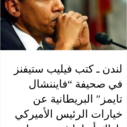
لندن ـ كتب فيليب ستيفنز
في صحيفة “فايننشال
تايمز″ البريطانية عن
خيارات الرئيس الأميركي