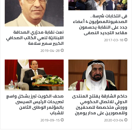
فى انتخابات شرسة..
الصحفيونالمصؤيون 4 أعضاء
جدد على النقابة يحسمون
نعت نقابة محرّري الصحافة
مقاعد التجديد النصفى
اللبنانيّة تنعي الكاتب الصحافي
2017-03-18
الكبير سمير سلامة
2019-04-28
حاكم الشارقة يفتتح المنتدى
صحف الكويت تبرز بشكل واسع
الدولي للاتصال الحكومي
تصريحات الرئيس السيسى
وورش متخصصة للصحفيين
بالمؤتمر الوطنى الثامن
وللمصورين على مدار يومين
للشباب
2019-09-15
2020-03-04