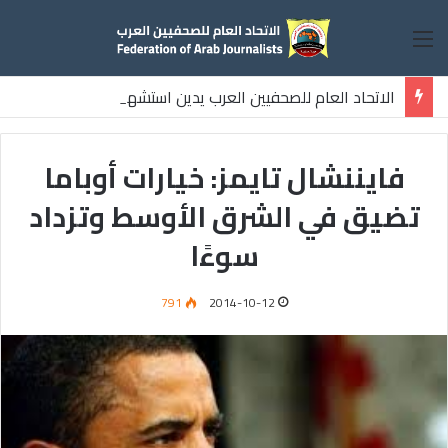
القائمة
الاتحاد العام للصحفيين العرب يدين استشهاد
ثلاثة صحفيين فلسطينيين باستهداف إسرائيلي وسط قطاع غزة
فايننشال تايمز: خيارات أوباما
تضيق في الشرق الأوسط وتزداد
سوءًا
791
2014-10-12