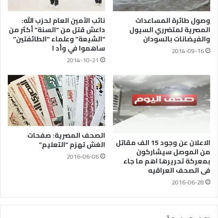
وصول طائرة المساعدات
نائب الأمين العام لحزب الله:
المصرية لمتضرري السيول
داعش قتل من “السنة” أكثر من
والفيضانات بالسودان
“الشيعة” وعلماء “الطائفتين”
ساهموا في وأد ا
2014-09-16
2014-10-21
الصحف المصرية: صفحات
الاعلان عن وجود 15 الف مقاتل
الغش تهزم “التعليم”
من الموصل سيشاركون
2016-06-06
بمعركة تحريرها اهم ما جاء
فى الصحف العراقيه
2016-06-28