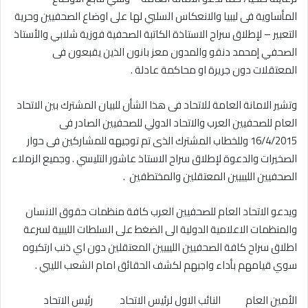
المأساوية فى ليبيا والانعكاس السلبي لها على اوضاع الصحفيين وحرية
التعبير – لإطلاق سراح الاستاذة الكاتبة الصحفية فوزية شلابي والأستاذ
الصحفي إمحمد دنقو والمدون معز بانون الذين يقبعون فى
المعتقلات دون جريرة او محاكمة عادلة .
وتشير الامانة العامة للاتحاد فى هذا الشأن للبيان المشترك بين الاتحاد
العام للصحفيين العرب والاتحاد الدولي للصحفيين الصادر فى
16/4/2015 وللخطاب المشترك الذى تم توجيهه للمشاركين فى حوار
الصخيرات والدعوة لإطلاق سراح الاستاذ عاشور التليسي . وجميع الزملاء
الصحفيين الليبيين المعتقلين والمختطفين .
ويدعو الاتحاد العام للصحفيين العرب كافة منظمات حقوق الانسان
والمنظمات الاعلامية الدولية الى الضغط على السلطات الليبية لسرعة
اطلاق سراح كافة الصحفيين الليبيين المعتقلين دون اي ذنب ارتكبوه
سوي قيامهم بأداء واجبهم لكشف الحقائق امام الشعب الليبي .
الأمين العام النائب الاول لرئيس الاتحاد رئيس الاتحاد