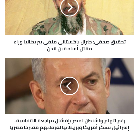
تحقيق صحفى: جنرال باكستانى منفى ببريطانيا وراء
مقتل أسامة بن لادن
رغم اتهام واشنطن لمصر بإفشال مراجعة الاتفاقية..
إسرائيل تشكر أمريكا وبريطانيا لعرقلتهم مقترحا مصريا