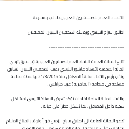
الاتـحـاد الـعـام للـصـحـفـيين الـعـرب يـطـالـب بـســرعة
اطلاق سراح التليسي وزملائه الصحفيين الليبيين المعتقلين
=================================
تتابع الامانة العامة للاتحاد العام للصحفيين العرب بقلق عميق تردي
الحالة الصحفية للأستاذ عاشور التليسي نقيب الصحفيين الليبيين السابق
ونائب رئيس الاتحاد سابقاً المعتقل منذ 21/3/2015 بواسطة جماعة
مسلحة فى منطقة ( العامرية ) غرب طرابلس .
وتلقت الامانة العامة افادات تؤكد تعرض الاستاذ التليسي لمشاكل
صحية داخل المعتقل ، بما يُشكل خطراً على حياته .
تدعو الامانة العامة الى اطلاق سراح الزميل فوراً وتوفير المناخ الملائم
لرعايته صحياً ، كما تدعو الامانة العامة – وهي تتابع الاوضاع