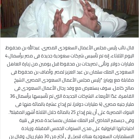
قال نائب رئيس مجلس الأعمال السعودى المصرى، عبدالله بن محفوظ،
اليوم الثلاثاء، إنه تم تأسيس شركات سعودية جديدة فى مصر برأسمال 4
مليارات دولار. وتأتى تصريحات بن محفوظ قبل يومين من زيارة العاهل
السعودى الملك سلمان بن عبد العزيز لمصر. وأضاف بن محفوظ فى
مقابلة مع رويترز: "رئيس مجلس الأعمال السعودى المصرى الشيخ
صالح كامل، سوف يستعرض مع وفد رجال الأعمال السعودى فى
القاهرة، غدًا الأربعاء، الشركات الجديدة التى تم تأسيسها برأسمال 36
مليار جنيه مصرى (4 مليارات دولار)، تم إيداع عشرة بالمائة منها فى
البنوك المصرية على أن يتم إيداع 25 بالمائة خلال الثلاثة أشهر المقبلة".
وفى ديسمبر الماضى أمر الملك سلمان بمساعدة مصر فى تلبية
احتياجاتها البترولية على مدى السنوات الخمس المقبلة، وزيادة
الاستثمارات السعودية هناك لتصل إلى أكثر من 30 مليار ريال. وقال بن