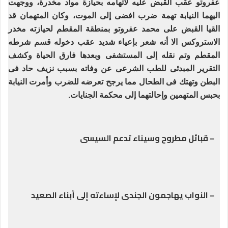
عفروتو عقب القبض عليه ﻻتهامه بحيازة مواد مخدرة، ووجهت
اليهما النيابة تهمة ضرب افضى إلى الموت، وكان المتهمان قد
القيا القبض على محمد عفروتو بمنطقة المقطم لحيازته مخدر
الاستروكس اﻻ أنه شعر بإعياء شديد عقب دخوله قسم شرطه
المقطم وتم نقله إلى المستشفى وبعدها فارق الحياة وكشف
التقرير المبدئى للطب الشرعى عن وفاته بسبب نزيف حاد فى
البطن وتهتك فى الطحال مما يرجح تعرضه للضرب وأمرت النيابة
بحبس المتهمين وإحالتهما إلى محكمة الجنايات.
– قبائل مطروح وسيناء تدعم السيسى
– النواب يهاجمون الجندى لإساءته إلى أبناء الصعيد