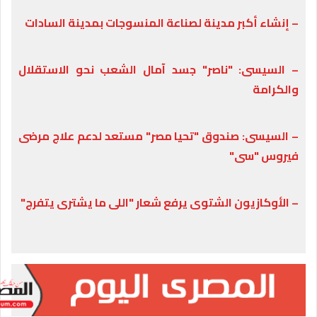
– إنشاء أكبر مدينة لصناعة المنسوجات بمدينة السادات
– السيسى: "ناصر" جسد آمال الشعب نحو الاستقلال
والكرامة
– السيسى: صندوق "تحيا مصر" مستعد لدعم علاج مرضى
فيروس "سى"
– الأوكازيون الشتوى يرفع شعار "اللى ما يشترى يتفرج"