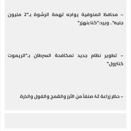
– محافظ المنوفية يواجه تهمة الرشوة بـ"2 مليون
جنيه".. ويرد:"كنا بنهزر"
– تطوير نظام جديد لمكافحة السرطان بـ"الريموت
كنترول"
– حظر زراعة 42 صنفاً من الأرز والقمح والفول والذرة