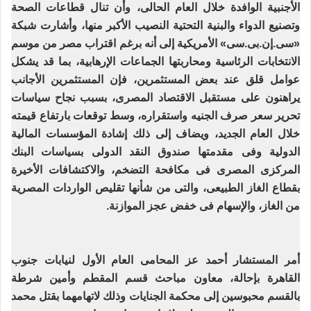
الأجنبية الوافدة خلال العام الحالى، وأن تنال قطاعات الصحة
وتصنيع الدواء والبنية التحتية النصيب الأكبر منها، وأشارت شبكة
«سى.إن.بى.سى» الأمريكية إلى أنه برغم اقتراب مصر من موسم
الانتخابات الرئاسية ومحاربتها الجماعات الإرهابية، بما قد يشكل
عوامل قلق عند بعض المستثمرين، فإن المستثمرين الأجانب
يراهنون على مستقبل الاقتصاد المصرى، بسبب نجاح سياسات
تحرير سعر صرف الجنيه واستقراره، وسط توقعات بارتفاع قيمته
خلال العام الجديد، ويضاف إلى ذلك إشادة المؤسسات المالية
الدولية وفى مقدمتها صندوق النقد الدولى بسياسات البنك
المركزى المصرى فى مكافحة التضخم، والاكتشافات الأخيرة
بقطاع الغاز الطبيعى، والتى من شأنها تقليص الواردات المصرية
من الغاز، والإسهام فى خفض عجز الموازنة.
أمر المستشار أحمد عز المحامى العام الأول لنيابات جنوب
القاهرة بإحالة، معاون مباحث قسم المقطم وأمين شرطة
بالقسم محبوسين إلى محكمة الجنايات وذلك ﻻتهامهما بقتل محمد