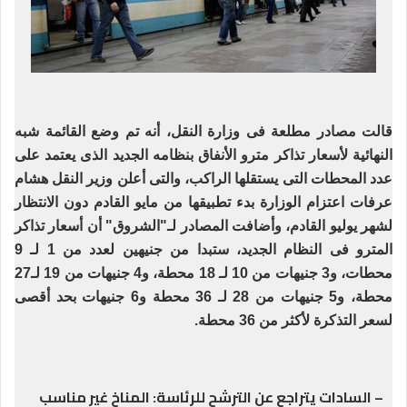
قالت مصادر مطلعة فى وزارة النقل، أنه تم وضع القائمة شبه
النهائية لأسعار تذاكر مترو الأنفاق بنظامه الجديد الذى يعتمد على
عدد المحطات التى يستقلها الراكب، والتى أعلن وزير النقل هشام
عرفات اعتزام الوزارة بدء تطبيقها من مايو القادم دون الانتظار
لشهر يوليو القادم، وأضافت المصادر لـ"الشروق" أن أسعار تذاكر
المترو فى النظام الجديد، ستبدا من جنيهين لعدد من 1 لـ 9
محطات، و3 جنيهات من 10 لـ 18 محطة، و4 جنيهات من 19 لـ27
محطة، و5 جنيهات من 28 لـ 36 محطة و6 جنيهات بحد أقصى
لسعر التذكرة لأكثر من 36 محطة.
– السادات يتراجع عن الترشح للرئاسة: المناخ غير مناسب