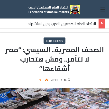
القائمة
الاتحاد العام للصحفيين العرب يدين استشهاد
ثلاثة صحفيين فلسطينيين باستهداف إسرائيلي وسط قطاع غزة
صحافة عربية
الصحف المصرية.. السيسي: “مصر
لا تتآمر.. ومش هتحارب
أشقاءها”
906
2018-01-16