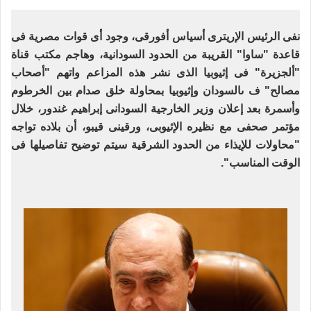
نفى الرئيس الإريترى أسياس أفورقى، وجود أى قوات مصرية فى
قاعدة "ساوا" القريبة من الحدود السودانية، وهاجم مكتب قناة
"ألجزيرة" فى إثيوبيا الذى نشر هذه المزاعم واتهم "أصحاب
مصالح" ف ىالسودان وإثيوبيا بمحاولة خلق صدام بين الخرطوم
وأسمرة بعد إعلان وزير الخارجية السودانى إبراهيم غندور، خلال
مؤتمر صحفى مع نظيره الإثيوبى، ورقينى قيبو، أن بلاده تواجه
"محاولات للإيذاء من الحدود الشرقية سيتم توضيح تفاصيلها فى
الوقت المناسب".