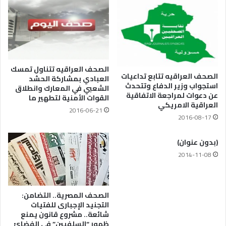
الصحف العراقيه تتناول تمسك
الصحف العراقيه تتابع تداعيات
العبادي بمشاركة الحشد
استجواب وزير الدفاع وتتحدث
الشعبي في المعارك وانطلاق
عن دعوات لمراجعة الاتفاقية
القوات الأمنية لتطهير ما
العراقية الامريكي
2016-06-21
2016-08-17
(بدون عنوان)
2014-11-08
الصحف المصرية.. التضامن:
التجنيد الإجبارى للفتيات
شائعة.. مشروع قانون يمنع
ظهور “السلفيين” فى الفضائ