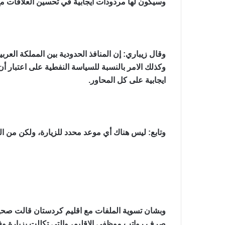
وسيكون لها مردودات ايجابية في تحسين العلاقات مع ا
وقال زيباري: إن المنافذ الحدودية بين المملكة الع
وكذلك الامر بالنسبة للسياسة النفطية على اعتبار 
ايجابية على كل المحاور.
وتابع: ليس هناك أي موعد محدد للزيارة، ولكن من ال
وبشان تسوية الملفات مع اقليم كردستان قالت صحيفة 
صرف رواتب موظفي الاقليم، والتي تكللت بزيارة وف