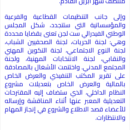
منتصف شهر أبريل القادم
.
وإلى جانب التنظيمات القطاعية والفرعية
والمؤسساتية التي ستتجدد، شكل المجلس
الوطني الفيدرالي ست لجن تعنى بقضايا محددة
وهي: لجنة الحريات، لجنة الصحفيين الشباب،
لجنة النوع الاجتماعي، لجنة التكوين المهني
والنقابي، لجنة الانتخابات المهنية، ولجنة
المجتمع المدني. واختتمت الأشغال بالمصادقة
على تقرير المكتب التنفيذي والعرض الخاص
بالمالية والعرض الخاص بتعديلات مشروع
النظام الداخلي، الذي ستضاف إليه المقترحات
التعديلية المعبر عنها أثناء المناقشة وإرساله
للأعضاء قصد الاطلاع والشروع في إنجاز المهام
والانتظارات
.