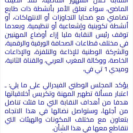
النقابة خلال الشهور الماضية، منذ الصيف
الماضي، سواء تعلق الأمر بأنشطة ذات طابع
تضامني مع ضحايا التجاوزات أو الانتهاكات، أو
أنشطة تكوينية وإشعاعية أو تنظيمية. وبعدما
توقف رئيس النقابة مليا إزاء أوضاع المهنيين
في مختلف قطاعات الصحافة الورقية والرقمية،
والشركة الوطنية للإذاعة والتلفزة، والإذاعات
الخاصة، ووكالة المغرب العربي، والقناة الثانية،
وميدي 1 تي في،
يؤكد المجلس الوطني الفيدرالي على ما يلي
:
ـ
اعتبار مسألة تطهير المهنة وتكريس أخلاقياتها
هدفا من أهداف النقابة التي ما فتئت تناضل
من أجلها، وستواصل نضالها في هذا الاتجاه
بتعاون مع مختلف المكونات والهيئات التي
نتقاطع معها في هذا الشأن
.