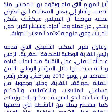
أبرز المهام التي قام ويقوم بها المجلس منذ
تنصيبه، وأشار إلى بعض المعيقات التي تعترض
عمله، موضحا أن المجلس سيكشف بشكل
رسمي عن عمله وما أنجزه، وسينشر تقريرا حول
الحريات وفق منهجية تعتمد المعايير الدولية.
وتناول تقرير المكتب التنفيذي الذي قدمه
رئيس النقابة الوطنية للصحافة المغربية، الزميل
عبدالله البقالي، عمل النقابة منذ انتخاب قيادة
وطنية جديدة لها خلال المؤتمر الوطني الثامن
المنعقد في يونيو 2019 بمراكش. وذكر رئيس
النقابة بمواقف النقابة، وطنيا وجهويا، من
مسلسل المتابعات والاعتقالات والأحكام
والاعتداءات الذي استهدف عدة زميلات وزملاء،
كما استحضر جملة من الأنشطة التي نظمتها