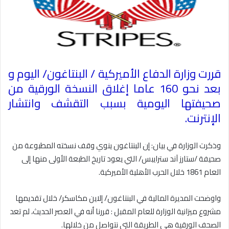
قررت وزارة الدفاع الأميركية / البنتاغون/ اليوم و
بعد نحو 160 عاما إغلاق النسخة الورقية من
صحيفتها اليومية بسبب التقشف وانتشار
الإنترنت
.
وذكرت الوزارة في بيان: إن البنتاغون ينوي وقف نسخته المطبوعة من
صحيفة /ستارز آند سترايبس/ التي يعود تاريخ الطبعة الأولى منها إلى
العام 1861 خلال الحرب الأهلية الأميركية
.
واوضحت المديرة المالية في البنتاغون/ إلاين مكاسكر/ خلال تقديمها
مشروع ميزانية الوزارة للعام المقبل : قررنا أنه في العصر الحديث، لم تعد
الصحف الورقية هي الطريقة التي نتواصل من خلالها
.