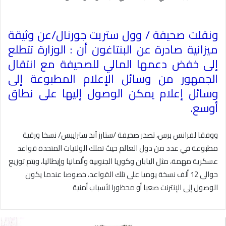
ونقلت صحيفة / وول ستريت جورنال/عن وثيقة
ميزانية صادرة عن البنتاغون أن : الوزارة تتطلع
إلى خفض دعمها المالي للصحيفة مع انتقال
الجمهور من وسائل الإعلام المطبوعة إلى
وسائل إعلام يمكن الوصول إليها على نطاق
أوسع
.
ووفقا لفرانس برس، تصدر صحيفة /ستارز آند سترايبس/ نسخا ورقية
مطبوعة في عدد من دول العالم حيث تملك الولايات المتحدة قواعد
عسكرية مهمة، مثل اليابان وكوريا الجنوبية وألمانيا وإيطاليا، ويتم توزيع
حوالى 12 ألف نسخة يوميا على تلك القواعد، خصوصا عندما يكون
الوصول إلى الإنترنت صعبا أو محظورا لأسباب أمنية