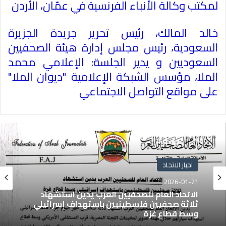
لمكتب وكالة الأنباء الفرنسية في عمّان، الأردن
خالد المالك، رئيس تحرير جريدة الجزيرة
السعودية، رئيس مجلس إدارة هيئة الصحفيين
السعوديين و يدير الجلسة: الإعلامي محمد
الملا، مؤسس الشبكة الإعلامية "ديوان الملا"
على مواقع التواصل الاجتماعي
اخبار الاتحاد
2026-01-21
الاتحاد العام للصحفيين العرب يدين استشهاد
ثلاثة صحفيين فلسطينيين باستهداف إسرائيلي
وسط قطاع غزة