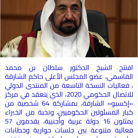
افتتح الشيخ الدكتور سلطان بن محمد
القاسمي، عضو المجلس الأعلى حاكم الشارقة
، فعاليات النسخة التاسعة من المنتدى الدولي
للاتصال الحكومي 2020، الذي ينعقد في مركز
«إكسبو» الشارقة، بمشاركة 64 شخصية من
كبار المسئولين الحكوميين، ونخبة من الخبراء
يمثلون 16 دولة عربية وأجنبية، يقدمون 57
فعالية متنوعة بين جلسات حوارية وخطابات