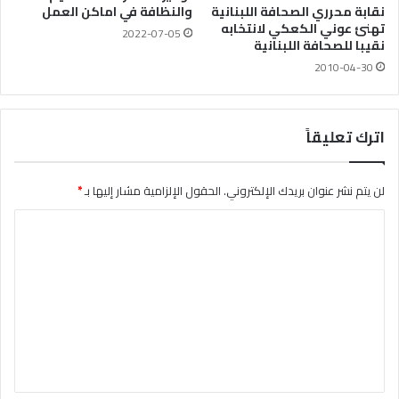
نقابة محرري الصحافة اللبنانية
والنظافة في اماكن العمل
تهنئ عوني الكعكي لانتخابه
2022-07-05
نقيبا للصحافة اللبنانية
2010-04-30
اترك تعليقاً
لن يتم نشر عنوان بريدك الإلكتروني.
الحقول الإلزامية مشار إليها بـ
*
ا
ل
ت
ع
ل
ي
ق