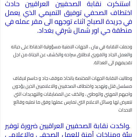
استنكرت نقابة الصحفيين العراقيين حادث
اختطاف الصحفي توفيق التميمي الذي يعمل
في جريدة الصباح اثناء توجهه الى مقر عمله في
منطقة حي اور شمال شرقي بغداد
.
وحملت النقابة في بيان ، الجهات الامنية مسؤولية الحفاظ على حياته
والعمل الجاد والفوري لاطلاق سراحه والكشف عن الجناة من اجل
تقديمهم الى العدالة
.
وطالبت النقابة الجهات المختصة باتخاذ موقف جاد و حاسم لايقاف
مسلسل قتل وتهديد واختطاف الصحفيين والاعلاميين الذين يؤدون
واجبهم المهني والوطني ، والكف عن المضايقات والتهديدات التي
تتعرض لها وسائل الاعلام التي تمارس عملها وفق ما تمليه وقائع
الاحداث
.
واكدت نقابة الصحفيين العراقيين ضرورة توفير
بيئة ومناخات آمنة للعمل الصحفي والاعلامي