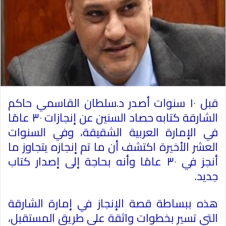
قبل ١٠ سنوات أصدر د.سلطان القاسمي حاكم
الشارقة كتابه حصاد السنين عن إنجازات ٣٠ عامًا
في الإمارة العربية الشقيقة، وفي السنوات
العشر الأخيرة اكتشف أن ما تم إنجازه يتجاوز ما
أنجز في ٣٠ عامًا وأنه بحاجة إلى إصدار كتاب
جديد
.
هذه ببساطة قصة الإنجاز في إمارة الشارقة
التي تسير بخطوات واثقة على طريق المستقبل،