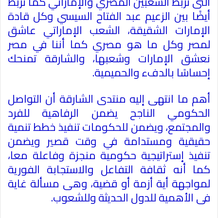
التى تربط الشعبين المصري والإماراتي كما تربط
أيضًا بين الزعيم عبد الفتاح السيسي وكل قادة
الإمارات الشقيقة، الشعب الإماراتي عاشق
لمصر وكل ما هو مصري كما أننا في مصر
نعشق الإمارات وشعبها، والشارقة تمنحك
إحساسًا بالدفء والحميمية
.
أهم ما انتهى إليه منتدى الشارقة أن التواصل
الحكومي الناجح يضمن الرفاهية للفرد
والمجتمع، ويضمن للحكومات تنفيذ خطط تنمية
حقيقية ومستدامة في وقت قصير ويضمن
تنفيذ إستراتيجية حكومية منجزة وفاعلة معا،
كما أنه ثقافة التفاعل والاستجابة الفورية
لمواجهة أية أزمة أو قضية، وهى مسألة غاية
فى الأهمية للدول الحديثة وللشعوب
.