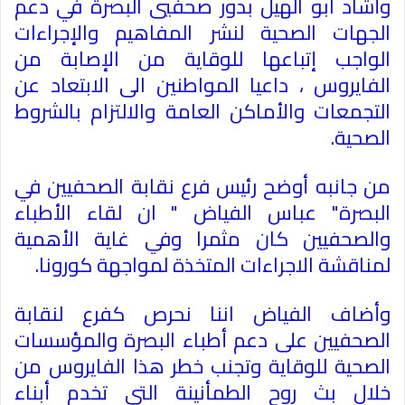
وأشاد ابو الهيل بدور صحفيي البصرة في دعم
الجهات الصحية لنشر المفاهيم والإجراءات
الواجب إتباعها للوقاية من الإصابة من
الفايروس ، داعيا المواطنين الى الابتعاد عن
التجمعات والأماكن العامة والالتزام بالشروط
الصحية
.
من جانبه أوضح رئيس فرع نقابة الصحفيين في
البصرة" عباس الفياض " ان لقاء الأطباء
والصحفيين كان مثمرا وفي غاية الأهمية
لمناقشة الاجراءات المتخذة لمواجهة كورونا
.
وأضاف الفياض اننا نحرص كفرع لنقابة
الصحفيين على دعم أطباء البصرة والمؤسسات
الصحية للوقاية وتجنب خطر هذا الفايروس من
خلال بث روح الطمأنينة التي تخدم أبناء