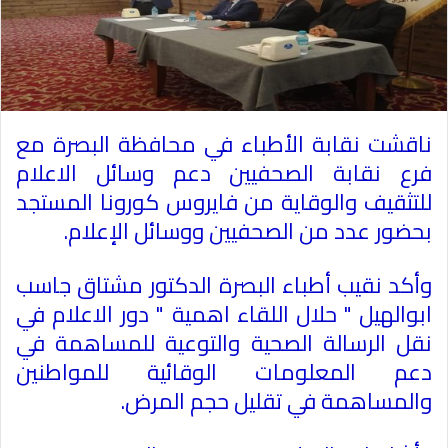
ناقشت نقابة الأطباء في محافظة البصرة مع
فرع نقابة الصحفيين دعم وسائل الاعلام
للتثقيف والوقاية من فايروس كورونا المستجد
بحضور عدد من الصحفيين ووسائل الإعلام
.
وأكد نقيب أطباء البصرة الدكتور مشتاق جاسب
ابوالهيل " حلال اللقاء اهمية " دور الاعلام في
نقل الرسالة الصحية والتوعية للمساهمة في
دعم المعلومات الوقائية للمواطنين
والمساهمة في تقليل حجم المرض
.