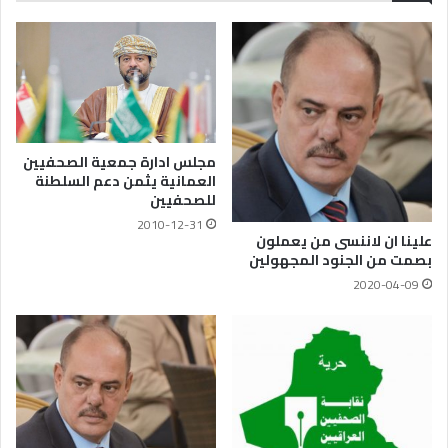
مجلس ادارة جمعية الصحفيين
العمانية يثمن دعم السلطنة
للصحفيين
2010-12-31
علينا ان لاننسى من يعملون
بصمت من الجنود المجهولين
2020-04-09