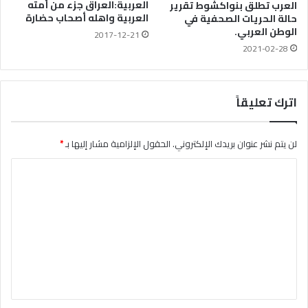
العربية:العراق جزء من أمته
العرب تطلق بنواكشوط تقرير
العربية واهله أصحاب حضارة
حالة الحريات الصحفية في
الوطن العربي.
2017-12-21
2021-02-28
اترك تعليقاً
لن يتم نشر عنوان بريدك الإلكتروني.
الحقول الإلزامية مشار إليها بـ
*
ا
ل
ت
ع
ل
ي
ق