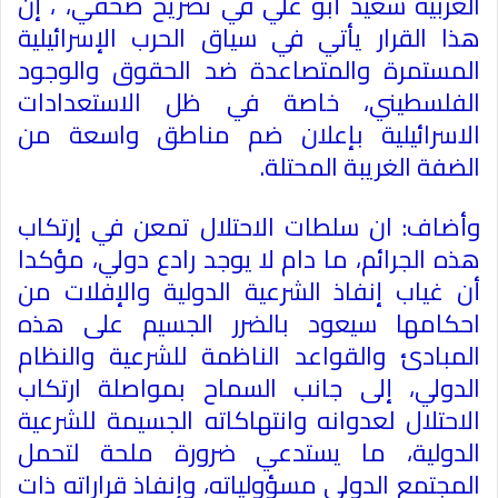
العربية سعيد أبو علي في تصريح صحفي، ، إن
هذا القرار يأتي في سياق الحرب الإسرائيلية
المستمرة والمتصاعدة ضد الحقوق والوجود
الفلسطيني، خاصة في ظل الاستعدادات
الاسرائيلية بإعلان ضم مناطق واسعة من
الضفة الغريبة المحتلة.
وأضاف: ان سلطات الاحتلال تمعن في إرتكاب
هذه الجرائم، ما دام لا يوجد رادع دولي، مؤكدا
أن غياب إنفاذ الشرعية الدولية والإفلات من
احكامها سيعود بالضرر الجسيم على هذه
المبادئ والقواعد الناظمة للشرعية والنظام
الدولي، إلى جانب السماح بمواصلة ارتكاب
الاحتلال لعدوانه وانتهاكاته الجسيمة للشرعية
الدولية، ما يستدعي ضرورة ملحة لتحمل
المجتمع الدولي مسؤولياته، وإنفاذ قراراته ذات