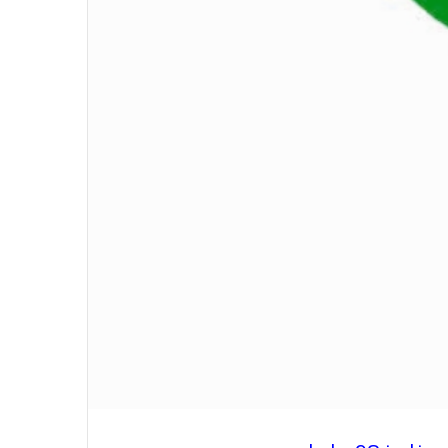
الاتحاد العام للصحفيين العرب يدين
بكل قوة جريمة إغتيال الاحتلال
الصهيوني للصحفيين الفسطينيين فى