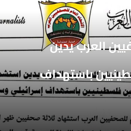
فيين العرب يدين
طينيين باستهداف
ع غزة