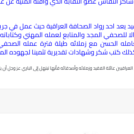
كر النقاش عضو النقابة الذي وافته المنية عن عمر ناهز 
يد يعد احد رواد الصحافة العراقية حيث عمل في جري
 للصحفي المجد والمتابع لعمله المهني وكتاباته
تعامله الحسن مع زملائه طيلة فترة عمله الصحف
كذلك كتب شكر وشهادات تقديرية تثمينا لجهوده ال
لعراقيين عائلة الفقيد وزملائه وأصدقائه فأنها تبتهل إلى الباري عز وجل أن
ة