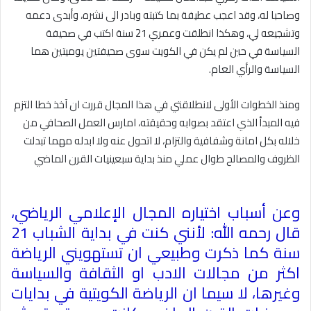
وصاحبا له، وقد اعجب عطيفة بما كتبته وبادر الى نشره، وأبدى دعمه
وتشجيعه لي، وهكذا انطلقت وعمري 21 سنة اكتب في صحيفة
السياسة في حين لم يكن في الكويت سوى صحيفتين يوميتين هما
السياسة والرأي العام
.
ومنذ الخطوات الأولى لانطلاقتي في هذا المجال قررت ان آخذ خطا التزم
فيه المبدأ الذي اعتقد بصوابه وحقيقته، امارس العمل الصحافي من
خلاله بكل امانة وشفافية والتزام، لا اتحول عنه ولا ابدله مهما تبدلت
الظروف والمصالح طوال عملي منذ بداية سبعينيات القرن الماضي
وعن أسباب اختياره المجال الإعلامي الرياضي،
قال رحمه الله: لأنني كنت في بداية الشباب 21
سنة كما ذكرت وطبيعي ان تستهويني الرياضة
اكثر من مجالات الادب او الثقافة والسياسة
وغيرها، لا سيما ان الرياضة الكويتية في بدايات