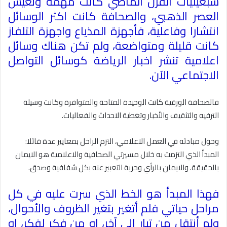
سبعينيات القرن الماضي كانت مهمة وتعيش
العصر الذهبي، والصحافة كانت اكثر الوسائل
انتشارا وفاعلية، فأجهزة المذياع واجهزة التلفاز
كانت قليلة ومتواضعة، ولم تكن هناك وسائل
اعلامية تنشر اخبار الرياضة كوسائل التواصل
الاجتماعي الآن
.
فالصحافة الورقية كانت الوحيدة المتاحة والمتوافرة وكانت وسيلة
الترفيه والتثقيف والأخبار وتغطية الاحداث والفعاليات
.
وحول مبادئه في العمل الاعلامي، التزم الراحل بمعايير عدة قائلا:
المبدأ الذي التزمت به خلال مسيرتي الصحافية والاعلامية هو الايمان
بالحقيقة. والايمان بالرأي وحرية التعبير عنه بكل شفافية وصدق
.
فهذا المبدأ هو الخط الذي سرت عليه في كل
مراحل حياتي فلم أتغير بتغير الظروف والأحوال،
ولم أنتقل من تيار الى آخر، او من فكر لفكر، او