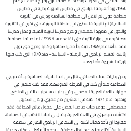
ولد القناعي في الكويت وتحديدا منطقة شرق (فريج الجناعات) عام
1950، وبدأ تعليمه الدراسي في مدارس الكويت بداية في مدارس
منطقة حولي ثم انتقل الى منطقة السالمية ودرس في (ثانوية
السالمية) ثم ثانوية فلسطين في منطقة الرميثية، حتى تخرج في الثانوية
والتحق في معهد المعلمين وتخرج مدرسا للتربية الفنية، وعمل مدرسا
بعد تخرجه في وزارة التربية حتى تقاعده سنة 1995، اما حياته الصحافية
فقد بدأها عام 1969، حيث بدأ محررا صحافيا وكاتبا وتدرج حتى تولى
رئاسة القسم الرياضي في الزميلة «السياسة» منذ 1978 التي كتب فيها
زاويته الشهيرة «أما بعد
».
وعن بدايات عمله الصحافي، قال في احد احاديثه الصحافية: بدأت ميولي
الصحافية منذ أن كنت في المرحلة المتوسطة، فقد كنت متميزا في
مهارات اللغة العربية الفصحى، وفي بدايات سبعينيات القرن الماضي
وتحديدا عام 1971، كنت في العشرين من عمري، وكان الصديق
د.مصطفى جوهر حيات صاحب الفضل علي لدخول عالم الصحافة، فقد
اكتشف موهبتي في اللغة العربية، وقال لي لماذا لا تكتب في الصحافة،
مقترحا ان يأخذ مقالا اكتبه الى الصحافي الرياضي الكبير في صحيفة
السياسة آنذاك رمزي عبدالعال عطيفة – رحمه الله تعالى، وكان صديقا