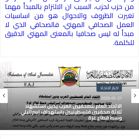
من حزب لحزب، السبب ان الالتزام بالمبدأ مهما
تغيرت الظروف والاحوال هو من اساسيات
العمل الصحافي المهني، فالصحافي الذي لا
مبدأ له ليس صحافيا بالمعنى المهني الدقيق
للكلمة
.
اخبار الاتحاد
2026-01-21
الاتحاد العام للصحفيين العرب يدين استشهاد
ثلاثة صحفيين فلسطينيين باستهداف إسرائيلي
وسط قطاع غزة