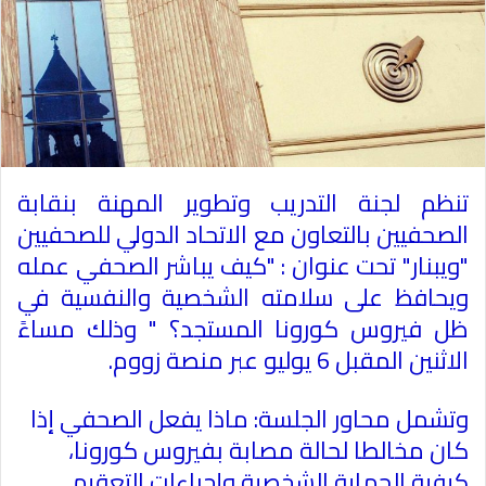
تنظم لجنة التدريب وتطوير المهنة بنقابة
الصحفيين بالتعاون مع الاتحاد الدولي للصحفيين
"ويبنار" تحت عنوان : "كيف يباشر الصحفي عمله
ويحافظ على سلامته الشخصية والنفسية في
ظل فيروس كورونا المستجد؟ " وذلك مساءً
الاثنين المقبل 6 يوليو عبر منصة زووم
.
وتشمل محاور الجلسة: ماذا يفعل الصحفي إذا
كان مخالطا لحالة مصابة بفيروس كورونا،
كيفية الحماية الشخصية وإجراءات التعقيم