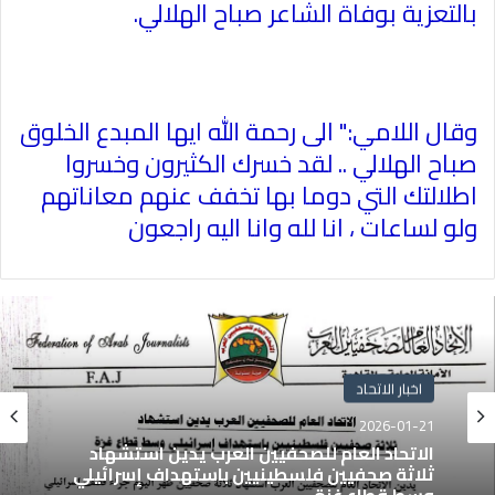
بالتعزية بوفاة الشاعر صباح الهلالي
.
وقال اللامي:" الى رحمة الله ايها المبدع الخلوق
صباح الهلالي .. لقد خسرك الكثيرون وخسروا
اطلالتك التي دوما بها تخفف عنهم معاناتهم
ولو لساعات ، انا لله وانا اليه راجعون
اخبار الاتحاد
2026-01-21
الاتحاد العام للصحفيين العرب يدين استشهاد
ثلاثة صحفيين فلسطينيين باستهداف إسرائيلي
وسط قطاع غزة