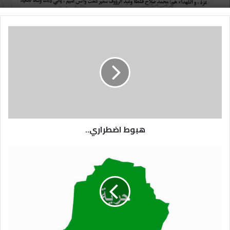
هبوط اضطراري..