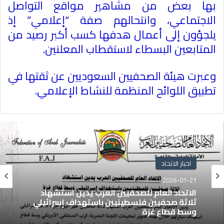
بها بعض من مشاهير مواقع التواصل
الاجتماعي، وانتحالهم صفة “إعلامي” إذ
يلجؤون إلى أعمال هدفها كسب أكبر رصيد من
المتابعين البسطاء لاستقطاب المعلنين
.
وعبرت هيئة الصحفيين السعوديين عن ثقتها في
تطبيق اللوائح المنظمة للنشاط الإعلامي
.
اخبار الاتحاد
2026-01-21
الاتحاد العام للصحفيين العرب يدين استشهاد
ثلاثة صحفيين فلسطينيين باستهداف إسرائيلي
وسط قطاع غزة