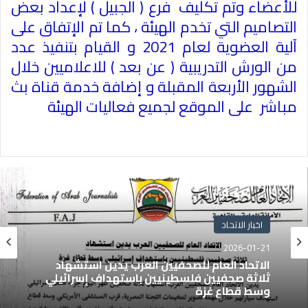
للأعضاء وتم تكليف فرع ( الجبيل ) لإعداد بعض
التصاميم التي تخدم الهيئة ، كما تم الإتفاق على
آلية العضوية لعام 2021 و القيام بتنفيذ عدد
من الورش التدريبية ( عن بعد ) للاعلاميين خلال
الشهور الأربعة المقبلة و إضافة خدمة قناة بث
مباشر على الموقع لجميع فعاليات الهيئة
اخبار الاتحاد
2026-01-21
الاتحاد العام للصحفيين العرب يدين استشهاد
ثلاثة صحفيين فلسطينيين باستهداف إسرائيلي
وسط قطاع غزة