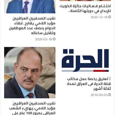
اختـتـام فـعـاليات جائزة الكويت
للإبداع في دورتها الثامنة ،
2020-12-16
نقيب الصحفيين العراقيين
مؤيد اللامي يقترح..ابقاء
الدوام بنصف عدد الموظفين
وتقليل ساعاته
2020-03-18
 تعليق رخصة عمل مكاتب
قناة الحرة فى العراق لمدة
ثلاثة أشهر
2019-09-03
نقيب الصحفيين العراقيين
مؤيد اللامي، يهنيء الشعب
العراقي بمرور 100 عام على