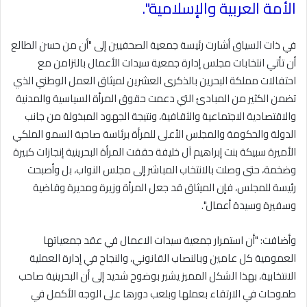
الأمة العربية والإسلامية
".
في ذات السياق أشارت رئيسة جمعية الصحفيين إلى "أن من حسن الطالع
أن تأتي انتخابات مجلس إدارة جمعية سيدات الأعمال بالتزامن مع
احتفالات مملكة البحرين بالذكرى العشرين لميثاق العمل الوطني الذي
تضمن الكثير من المبادئ التي دعمت حقوق المرأة السياسية والمدنية
والاقتصادية الاجتماعية والثقافية، ونتيجة الجهود المبذولة من جانب
الدولة والحكومة والمجلس الأعلى للمرأة برئاسة صاحبة السمو الملكي
الأميرة سبيكة بنت إبراهيم آل خليفة حققت المرأة البحرينية إنجازات كبيرة
وضخمة، حتى وصلت بالانتخاب المباشر إلى مجلس النواب، بل وأصبحت
رئيسة للمجلس، فإن الميثاق قد جعل المرأة وزيرة ومديرة وقاضية
وسفيرة وسيدة أعمال
".
وأضافت: "أن استمرار جمعية سيدات الاعمال في عقد جمعياتها
العمومية كل عامين وبالنصاب القانوني، والنجاح في إدارة العملية
الانتخابية، بهذا الشكل المميز يشير بوضوح شديد إلى أن البحرينية صاحب
طموحات في الارتقاء بعملها وبلعب دورها على الوجه الأكمل في