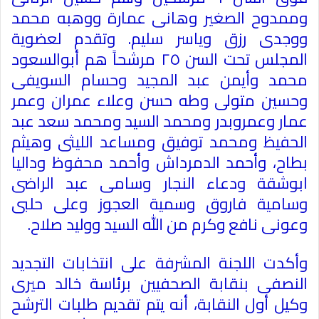
وممدوح الصغير وهانى عمارة ووهبه محمد
ووجدى رزق وياسر سليم. وتقدم لعضوية
المجلس تحت السن ٢٥ مرشحاً هم أبوالسعود
محمد وأيمن عبد المجيد وحسام السويفى
وحسين متولى وطه حسن وعلاء عمران وعمر
عمار وعمروبدر ومحمد السيد ومحمد سعد عبد
الحفيظ ومحمد توفيق ومساعد الليثى وهيثم
بطاح، وأحمد الدمرداش وأحمد محفوظ وداليا
ابوشقة ودعاء النجار وسامى عبد الراضى
وسامية فاروق وسمية العجوز وعلى حلبى
وعونى نافع وكرم من الله السيد ووليد صلاح.
وأكدت اللجنة المشرفة على انتخابات التجديد
النصفى بنقابة الصحفيين برئاسة خالد ميرى
وكيل أول النقابة، أنه يتم تقديم طلبات الترشح