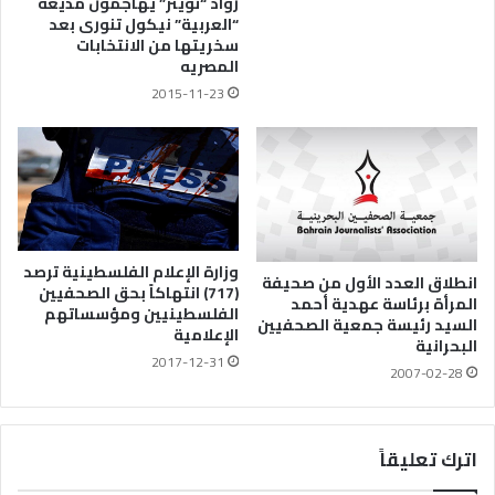
رواد “تويتر” يهاجمون مذيعة
“العربية” نيكول تنورى بعد
سخريتها من الانتخابات
المصريه
2015-11-23
وزارة الإعلام الفلسطينية ترصد
انطلاق العدد الأول من صحيفة
(717) انتهاكاً بحق الصحفيين
المرأة برئاسة عهدية أحمد
الفلسطينيين ومؤسساتهم
السيد رئيسة جمعية الصحفيين
الإعلامية
البحرانية
2017-12-31
2007-02-28
اترك تعليقاً