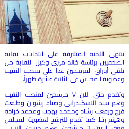
تنتهى اللجنة المشرفة على انتخابات
نقابة
الصحفيين
برئاسة خالد ميرى وكيل النقابة من
تلقى أوراق المرشحين غداً على منصب النقيب
وعضوية المجلس فى الثانية عشرة ظهراً.
وتقدم حتى الآن ٧ مرشحين لمنصب النقيب
وهم سيد الاسكندرانى و
ضياء رشوان
وطلعت
فرج ورفعت رشاد ومحمد بهجت ومحمد خراجة
وهيثم رخا. كما تقدم للترشح لعضوية المجلس
فوق السن ٦ مرشحين وهم حسين الزناتى