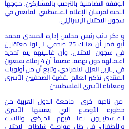
الوقفة التضامنية بالترحيب بالمشاركين، موجهاً
التحية لفرسان الإعلام الفلسطيني القابعين في
سجون الاحتلال الإسرائيلي
.
و ذكر نائب رئيس مجلس إدارة المنتدى محمد
أبو قمر أن هناك 25 صحفي لازالوا معتقلين
في سجون الاحتلال، وأن غالبيتهم يتم تجديد
اعتقالهم دون تهمة، مضيفاً أن 4 زملاء يقبعون
في زنازين العزل الانفرادي، وتابع أن من أولويات
المنتدى تذكير العالم بقضية الصحفيين الأسرى
ومعاناة الأسرى الفلسطينيين
.
من ناحية اخري جامعة الدول العربية من
خطورة الأوضاع التي يعيشها الأسرى
الفلسطينيون بما فيهم المرضى والنساء
والأطفال، في ظل مواصلة سُلطات الاحتلال