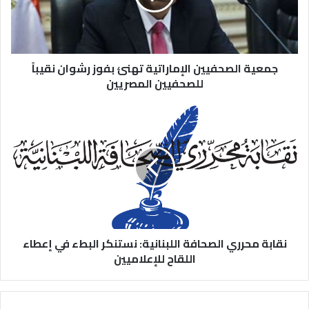
جمعية الصحفيين الإماراتية تهنئ بفوز رشوان نقيباً
للصحفيين المصريين
نقابة محرري الصحافة اللبنانية: نستنكر البطء في إعطاء
اللقاح للإعلاميين