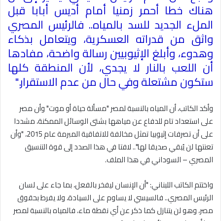
هناك خطا أحمر زمنيا أمام أديس أبابا قبل
الملء الجديد للسد بالمياه.. فالرئيس المصري
واثق من قدراته العسكرية، ويتعامل بذكاء
وهدوء، وأبلغ الإثيوبيين رسالة واضحة، مفادها
أن اللعب بالنار لا يجدي، لأن المنطقة كلها
ستكون مشتعلة وفي حال من عدم الاستقرار
".
وأكد الكاتب، أن المياه بالنسبة لمصر "مسألة حياة أو موت" وأن مصر
على استعداد تام للدفاع عن مياهها بشتى الوسائل الممكنة، مشددا
على أن تصرفات إثيوبيا تمثل مخالفة للاتفاقية المبرمة عام 2015، "وأن
تعنتها لن يُبقي صديقا لها".. لافتا في هذا الصدد إلى قوة التنسيق
المصري – السوداني في هذا الملف
.
واختتم الكاتب اللبناني: "أن الإنسان ليفخر بالفعل، بما جاء على لسان
الرئيس المصري.. فالسيسي لا يساوم على السيادة، ولا يفرط بحقوق
مصر، وهو لن يتنازل كما ذكر عن أي نقطة ماء، فالمياه بالنسبة لمصر