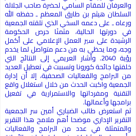
والعرفان للمقام السامي لحضرة صاحب الجلالة
السلطان هيثم بن طارق المعظم ـ حفظه الله
ورعاه ـ على دعمه السخي الذي تلقته الجمعية
في دورتها الحالية، مثمنًا حرص الحكومة
الرشيدة على سير العمل الإعلامي على أكمل
وجه، وما يحظى به من دعم متواصل لما يخدم
رؤية 2040. وأشار العريمي إلى النتائج التي
خلفتها جائحة كورونا وتسببت في تعطيل العديد
من البرامج والفعاليات الصحفية، إلا أن إدارة
الجمعية واكبت الحدث من خلال استغلال واقع
التقنية ومفرداتها والاستمرارية في تفعيل
برامجها وأعمالها.
ثم استعرض طالب الضباري أمين سر الجمعية
التقرير الإداري موضحا أهم ملامح هذا التقرير
والمتمثلة في عدد من البرامج والفعاليات