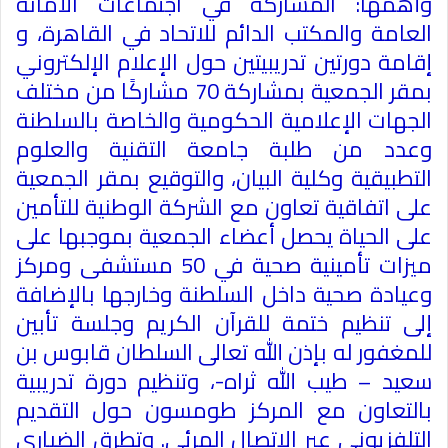
وأهمها: المشاركة في اجتماعات الأمانة
العامة والمكتب الدائم للاتحاد في القاهرة، و
إقامة دورتين تدريبيتين حول الإعلام الإلكتروني
بمقر الجمعية بمشاركة 70 مشارکًا من مختلف
الجهات الإعلامية الحكومية والخاصة بالسلطنة
وعدد من طلبة جامعة التقنية والعلوم
التطبيقية وكلية البيان، والتوقيع بمقر الجمعية
على اتفاقية تعاون مع الشركة الوطنية للتأمين
على الحياة يحصل أعضاء الجمعية بموجبها على
ميزات تأمينية صحية في 50 مستشفى ومركز
وعيادة صحية داخل السلطنة وخارجها بالإضافة
إلى تنظيم ختمة للقرآن الكريم وجلسة تأبين
للمغفور له بإذن الله تعالى السلطان قابوس بن
سعيد – طيب الله ثراه-، وتنظيم دورة تدريبية
بالتعاون مع المركز طومسون حول التقديم
التلفزيوني عبر الاتصال المرئي. وتطرق الضباري