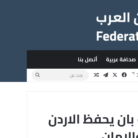
صحافة عربية
أتصل بنا
X
فيسبوك
تيلقرام
مقال عشوائي
بحث
℃
عن
بان يحفظ الاردن
الامان