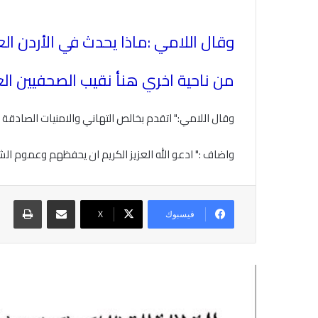
وقال اللامي :ماذا يحدث في الأردن ال
من ناحية اخري هنأ نقيب الصحفيين الع
وقال اللامي:" ‏اتقدم بخالص التهاني والامنيات الصادقة 
واضاف :" ادعو الله العزيز الكريم ان يحفظهم وعموم الش
مشاركة عبر البريد
طباع
فيسبوك
X
أقرأ التالي