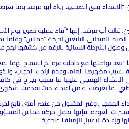
 "الاعتداء بحق الصحفية رواء أبو مرشد وما تعرض
ن، قالت أبو مرشد، إنها "أثناء عملية تصوير يوم ا
بط الميداني التابعين لحركة "حماس" وقاما بمن
حين وصول الشرطة النسائية بالرغم من كشفها لهم
ا "بعد تواصلها مع داخلية غزة تم السماح لهما بمغا
 بسبب مظهرها العام، وعدم ارتداء الحجاب، والذي 
 الاعتداء الهمجي عليها ما تسبب بجراح في كافة ا
ي بما تعرضت له من اعتداء، حيث تقدمت بشكوى بال
تداء الهمجي وغير المقبول من عنصر أمني تابع 
سيرات العودة، فإنها تحمل حركة حماس المسؤولي
لها وإعادة الاعتبار للزميلة الصحفية
" .