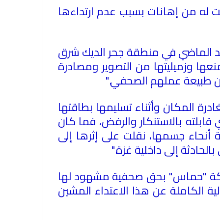
ت له من إهانات بسبب عدم ارتداءها
لأحد الماضي في منطقة جحر الديك شرق
عها وزميليتها من التصوير ومصادرة
 عن طبيعة عملهم الصحفي
".
الاتحاد العام للصحفيين العرب يدين
درة المكان وأثناء تسليمها بطاقتها
بكل قوة جريمة إغتيال الاحتلال
قابلته بالاستنكار والرفض، فما كان
الصهيوني للصحفيين الفسطينيين فى
ٔنحاء جسمها، نقلت على إثرها إلى
غزة
حادثة إلى داخلية غزة
".
الاتحاد العام للصحفيين العرب يطالب
بدعم حرية الصحافة فى الدول العربية
لحركة "حماس" بحق صحفية مشهود لها
وذلك بمناسبة اليوم العالمي للصحافة
ة الكاملة عن هذا الاعتداء المشين
الثالث من مايو وعيد الصحافة العربية
السادس من مايو
الاتحاد العام للصحفيين العرب يدين