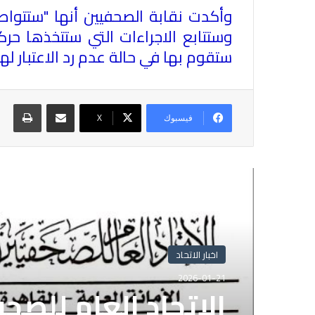
وأكدت نقابة الصحفيين أنها "ستتواص
وستتابع الاجراءات التي ستتخذها حر
ستقوم بها في حالة عدم رد الاعتبار لها ن
مشاركة عبر البريد
طباع
فيسبوك
X
أقرأ التالي
اخبار الاتحاد
2026-01-21
الاتحاد العام للصح