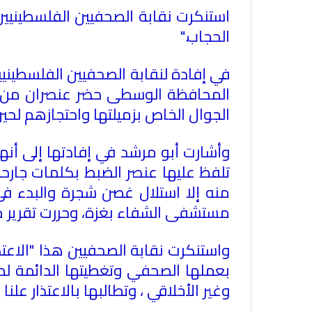
استنكرت نقابة الصحفيين الفلسطينيين
الحجاب
".
في إفادة لنقابة الصحفيين الفلسطينيي
المحافظة الوسطى حضر عنصران من الض
الجوال الخاص بزميلتها واحتجازهم ل
وأشارت أبو مرشد في إفادتها إلى أنه
تلفظ عليها عنصر الضبط بكلمات جارحة
منه إلا استلال غصن شجرة والبدء في
مستشفى الشفاء بغزة، وحررت تقرير طب
واستنكرت نقابة الصحفيين هذا "الاع
بعملها الصحفي وتغطيتها الدائمة لم
وغير الأخلاقي ، وتطالبها بالاعتذار علنا 