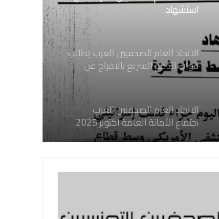
استشهاد
ثلاثة صحفيين فلسطينيين باستهداف
إسرائيلي وسط قطاع غزة
الاتحاد العام للصحفيين العرب يطالب
قوات الدعم السريع بالافراج عن
الصحفيين السودانيين المعتقلين لديها
فوراً
الاتحاد العام للصحفيين العرب
اجتماع الأمانة العامة اكتوبر 2025
الاتحاد العام للصحفيين العرب يدين
بكل قوة جرائم الاحتلال الصهيوني فى
غزة والتي نتج عنها اغتيال خمسة
صحفيين فلسطينيين