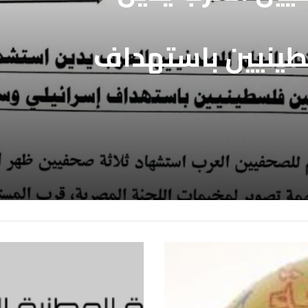
طينيين باستهداف
ع غزة