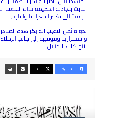
الفلسطينيين ناصر ابو بكر للاطمئنان 
الثابت بقيادته الحكيمة تجاه القضية ا
الرامية الى تغيير الجغرافيا والتاريخ
.
بدوره ثمن النقيب ابو بكر هذه المبادر
واستمرارية وقوفهم إلى جانب الزملا
انتهاكات الاحتلال
مشاركة عبر البريد
طباع
فيسبوك
X
أقرأ التالي