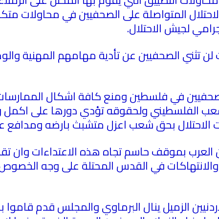
الاحتلال المتواصلة على الصحفيين في محاولات م
رامي لجيش الاحتلال
.
ت لن تثني الصحفيين عن تأدية مهامهم المهنية وال
لصحفيين في فلسطين ومنع كافة اشكال الممارسات 
عب الفلسطيني ولحقوقه تؤدي دورها على اكمل وجه 
وات الاحتلال بحق شعب اعزل متشبث بارضه ومدافع 
ين العرب بموقف حاسم تجاه هذه الاعتداءات وان تقوم
 والانتهاكات في القدس المحتلة على وجه الخصوص 
ردنيين الزميل ينال البرماوي والمجلس قدم قاموا ب