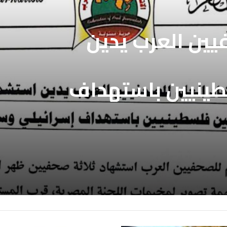
فيين العرب يدين
فيين العرب يطالب
طينيين باستهداف
بالافراج عن
ع غزة
ين المعتقلين