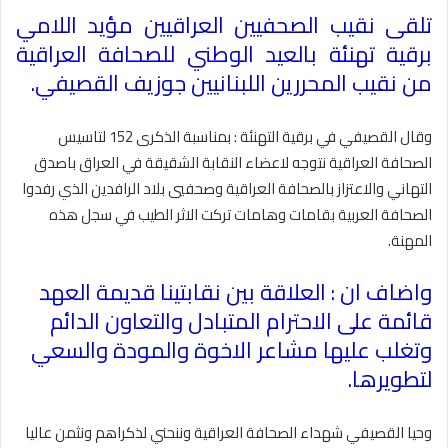
تلقى نقيب الصحفيين العراقيين مؤيد اللامي
برقية تهنئة بالعيد الوطني للصحافة العراقية
من نقيب المحررين اللبنانيين جوزيف القصيفي
.
وقال القصيفي في برقية التهنئة : بمناسبة الذكرى 152 لتاسيس
الصحافة العراقية نتوجه لاعضاء النقابة الشقيقة في العراق باصدق
التهاني والاعتزاز بالصحافة العراقية وصحفيي بلاد الرافدين الذي رفدوا
الصحافة العربية بقامات وهامات تركت الاثر الطيب في سجل هذه
المهنة
.
واضاف ان : العلاقة بين نقابتينا قديمة العهد
قائمة على الاحترام المتبادل والتعاون الدائم
وتغلب عليها مشاعر الاخوة والمودة والسعي
لتطويرها
.
وحيا القصيفي شهداء الصحافة العراقية وننحني لذكراهم ونثمن عاليا