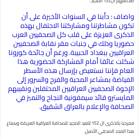
صحافتهم ال152 المجيد
.
واضاف : دأبنا في السنوات الأخيرة على أن
تكون مشاطرتنا ومشاركتنا الاحتفال بهذه
الذكرى العزيزة على قلب كل الصحفيين العرب
حضوريا وذلك في جنبات مقر نقابة الصحفيين
العراقيين ببغداد الحبيبة. ورغم أن جائحة كورونا
شكلت عائقا أمام المشاركة الحضورية هذا
العام فإننا نستعيض بإرسال هذه الأسطر
الفياضة بمشاعر المحبة والفرح والسرور إلى
الإخوة الصحفيين العراقيين المحتفلين ونقيبهم
المايسترو قائد سيمفونية النجاح والتميز في
الصحافة والإعلام بالعراق الشقيق
.
فمرحبا بالذكرى ال 152 للعيد المجيد للصحافة العراقية العريقة وبصناع
هذا المجد الصحفي الأصيل