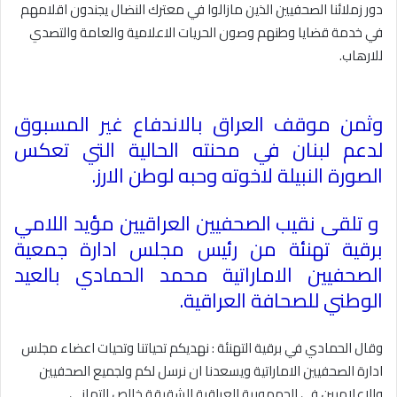
دور زملائنا الصحفيين الذين مازالوا في معترك النضال يجندون اقلامهم
في خدمة قضايا وطنهم وصون الحريات الاعلامية والعامة والتصدي
للارهاب
.
وثمن موقف العراق بالاندفاع غير المسبوق
لدعم لبنان في محنته الحالية التي تعكس
الصورة النبيلة لاخوته وحبه لوطن الارز
.
و تلقى نقيب الصحفيين العراقيين مؤيد اللامي
برقية تهنئة من رئيس مجلس ادارة جمعية
الصحفيين الاماراتية محمد الحمادي بالعيد
الوطني للصحافة العراقية
.
وقال الحمادي في برقية التهنئة : نهديكم تحياتنا وتحيات اعضاء مجلس
ادارة الصحفيين الاماراتية ويسعدنا ان نرسل لكم ولجميع الصحفيين
والاعلاميين في الجمهورية العراقية الشقيقة خالص التهاني