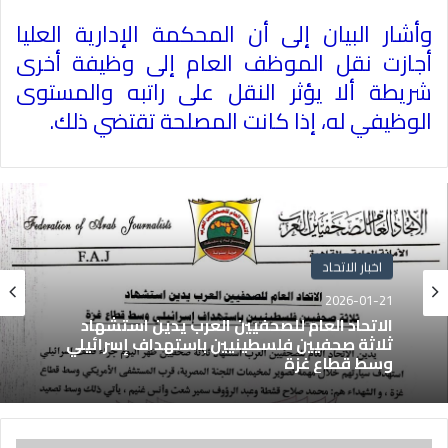
وأشار البيان إلى أن المحكمة الإدارية العليا
أجازت نقل الموظف العام إلى وظيفة أخرى
شريطة ألا يؤثر النقل على راتبه والمستوى
الوظيفي له، إذا كانت المصلحة تقتضي ذلك
.
اخبار الاتحاد
2026-01-21
الاتحاد العام للصحفيين العرب يدين استشهاد
ثلاثة صحفيين فلسطينيين باستهداف إسرائيلي
وسط قطاع غزة