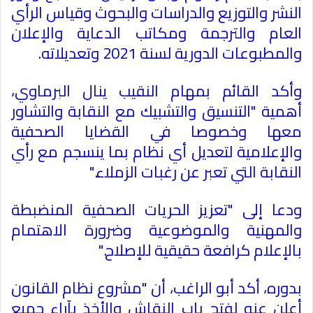
النشر والتوزيع والدراسات والبحوث وقياس الرأي
العام والترجمة ومكاتب الدعاية والإعلان
والمطبوعات الدورية لسنة 2021 وتعديلاته
.
وأكد القائم بمهام النقيب ينال البرماوي،
أهمية "التنسيق والتشبيك مع النقابة والتشاور
معها وخصوصا في القضايا الصحفية
والإعلامية لتعديل أي نظام بما ينسجم مع رأي
النقابة التي تعبر عن رغبات الزملاء
".
ودعا إلى "تعزيز الحريات الصحفية المنضبطة
والمهنية والموضوعية وضرورة الاهتمام
بالإعلام كرافعة حقيقية للإصلاح
".
بدوره، أكد أبو الراغب، أن "مشروع نظام القانون
أعلن عنه لفتح باب النقاش والأخذ بآراء جميع