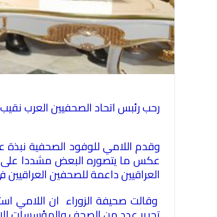
رحب رئبس اتحاد الصحفيين العرب نقيب
وقدم اللامي للوفود الصحفية نبذة عن
عكس ما يتصوره البعض مشددا على ضر
العراقيين داعمة للصحفين العراقيين
وقالت صحيفة الزوراء ان اللامي است
تحرير عدد من الصحف والمؤسسات الاعل