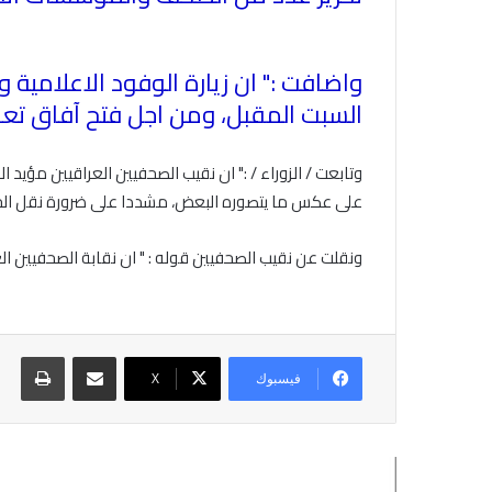
واضافت :" ان زيارة الوفود الاعلامية 
السبت المقبل، ومن اجل فتح آفاق تعا
وتابعت / الزوراء / :" ان نقيب الصحفيين العراقيين مؤيد
على عكس ما يتصوره البعض، مشددا على ضرورة نقل الح
ونقلت عن نقيب الصحفيين قوله : " ان نقابة الصحفيين 
مشاركة عبر البريد
طباع
فيسبوك
X