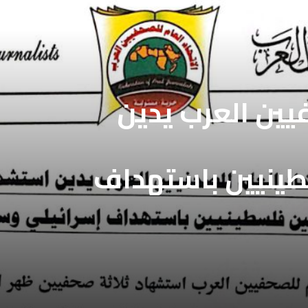
فيين العرب يدين
طينيين باستهداف
ع غزة