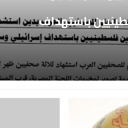
طينيين باستهداف
ع غزة