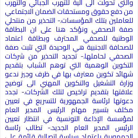
والتي تحولت الى آلية للتهرب الجبائي والتهرب
من دفع حقوق ومستحقات الضمان الاجتماعي
للعاملين بتلك المؤسسات.- التحذير من منتحلي
صفة الصحفي ونؤكد هنا على ان البطاقة
الوطنية للصحفي المحترف وبطاقة اعتماد
للصحافة الاجنبية هي الوحيدة التي تثبت صفة
الصحفي لحاملها.- تجديد التحذير من شركات
التكوين الوهمية التي توهم الشباب بتقديم
شهائد تكوين معترف بها في ظرف وجيز ندعو
وزارة التشغيل والتكوين المهني الى توضيح
علاقتها بتقديم تراخيص لتلك الشركات.- تجدد
دعوتها لرئاسة الجمهورية للتسريع في تعيين
مكلف بتسيير مهام الرئيس المدير العام
لمؤسسة الإذاعة التونسية في انتظار تعيين
الرئيس المدير العام الجديد.- تطالب رئاسة
الجمهورية باعتماد سياسة اتصالية قائمة على