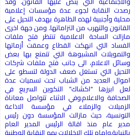
والاجتماعية التي ينص عليها القانون. وقد
رصدت النقابة لجوء عدة مؤسسات إعلامية
محلية وأجنبية لهذه الظاهرة بهدف التحيل على
القانون والتهرب من التزاماتها. ومن جهة اخرى
مازالت الساحة الاعلامية تنتظر فتح ملفات
الفساد التي انهكت القطاع وعمقت أزماتها
والتمويلات المشبوهة التي تتمتع بها بعض
وسائل الاعلام، الى جانب فتح ملفات شركات
التحيل التي تستغل ضعف الدولة لتسطو على
اموال العديد من الشباب تحت تسميات عدة
لعل ابرزها “اكشاك” التكوين السريع في
الصحافة والاعلام.وفي الاثناء تتواصل معاناة
الزميلات والزملاء في مؤسسة الاذاعة
التونسية، حيث مازالت المؤسسة دون رئيس
مدير عام منذ اقالة الرئيس المدير العام
بالنيابة.وامام تلك الاخلالات يهم النقابة الوطنية