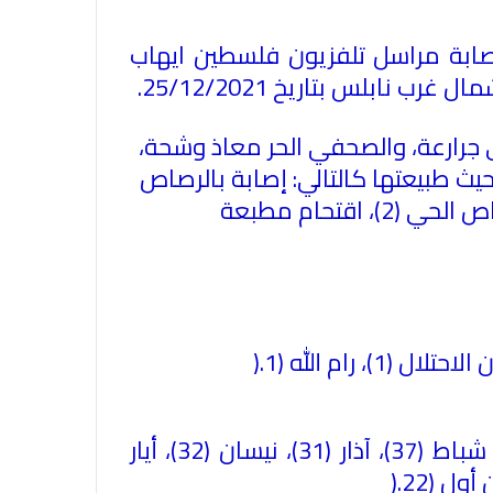
صابة مراسل تلفزيون فلسطين ايهاب
نابلس بتاريخ 25/12/2021
.
جرارعة، والصحفي الحر معاذ وشحة،
حيث طبيعتها كالتالي: إصابة بالرصاص
المطاط (4)، منع من التغطية (4)، استدعاء وفرض غرامة مالية (3)، اختناق (3)، إصابة بالرصاص الحي (2)، اقتحام مطبعة
الاتحاد العام للصحفيين العرب يدين
بكل قوة جريمة إغتيال الاحتلال
).
الصهيوني للصحفيين الفسطينيين فى
غزة
تم رصد الانتهاكات خلال العام 2021 من حيث الوزيع الشهري كالتالي: كانون ثاني (39)، شباط (37)، آذار (31)، نيسان (32)، أيار
الاتحاد العام للصحفيين العرب يطالب
).
بدعم حرية الصحافة فى الدول العربية