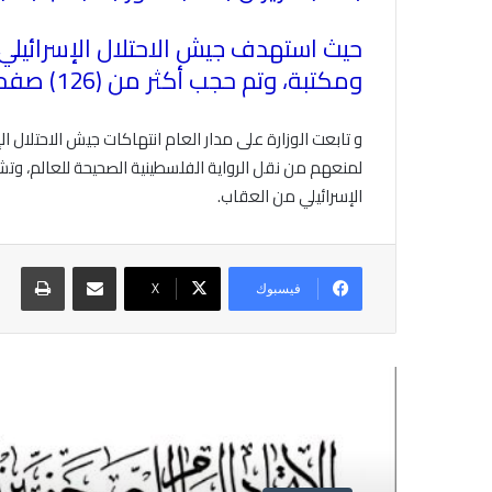
ومكتبة، وتم حجب أكثر من (126) صفحة إعلامية على مواقع التواصل الاجتماعي بتحريض مباشر من الاحتلال
و تابعت الوزارة على مدار العام انتهاكات جيش الاحتلا
الإسرائيلي من العقاب
.
مشاركة عبر البريد
طباع
فيسبوك
X
أقرأ التالي