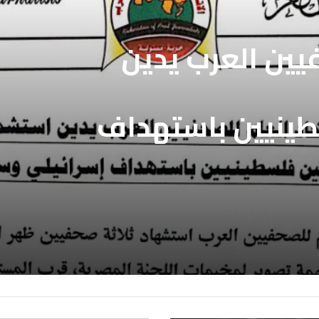
فيين العرب يدين
طينيين باستهداف
ع غزة