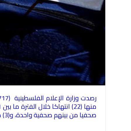
صحفيا من بينهم صحفية واحدة، و(3) طواقم صحفية و(3) صفحات إعلامية