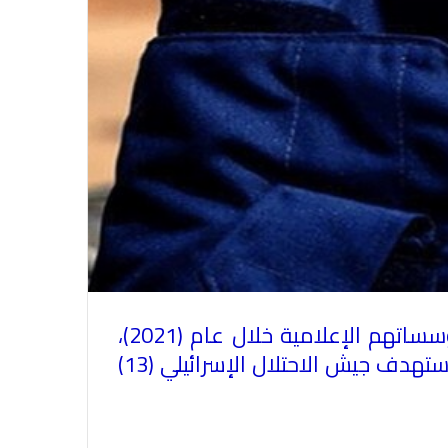
رصدت وزارة الإعلام الفلسطينية (717) انتهاكاً احتلاليا بحق الصحفيين الفلسطينيين ومؤسساتهم الإعلامية خلال عام (2021)،
منها (22) انتهاكا خلال الفترة ما بين 1 إلى 31 من شهر كانون أول/ ديسمبر 2021، حيث استهدف جيش الاحتلال الإسرائيلي (13)