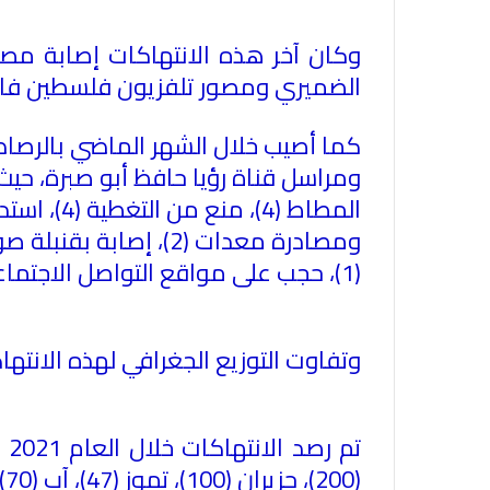
وكان آخر هذه الانتهاكات إصابة مص
الضميري ومصور تلفزيون فلسطين فادي ياسي
كما أصيب خلال الشهر الماضي بالرصا
ومراسل قناة رؤيا حافظ أبو صبرة، حيث 
ومصادرة معدات (2)، إصابة بقنبلة صوت
(1)
، حجب على مواقع التواصل الاجتماعي
وتفاوت التوزيع الجغرافي لهذه الانتهاكات كالتالي: نابلس (8)، الخليل (3)، ال
(200)، حزيران (100)، تموز (47)، آب (70)، أيلول (35)، تشرين أول (42)، تشرين ثاني (62)، كانون أول (22