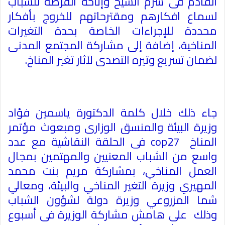
القادم فى شرم الشيخ وإتاحة الفرصة للشباب
لسماع افكارهم ومقترحاتهم للخروج بأفكار
محددة للإجراءات الخاصة بحدة التغيرات
المناخية، إضافة إلى مشاركة المجتمع المدنى
لضمان تسريع وتيره التصدى لآثار تغير المناخ
.
جاء ذلك خلال كلمة الدكتورة ياسمين فؤاد
وزيرة البيئة والمنسق الوزارى ومبعوث مؤتمر
المناخ
cop27
فى الحلقة النقاشية مع عدد
واسع من الشباب المعنيين والمهتمين بمجال
العمل المناخي، بمشاركة مريم بنت محمد
المهيري وزيرة التغير المناخي والبيئة، ومعالي
شما المزروعي وزيرة دولة لشؤون الشباب
وذلك على هامش مشاركة الوزيرة فى أسبوع