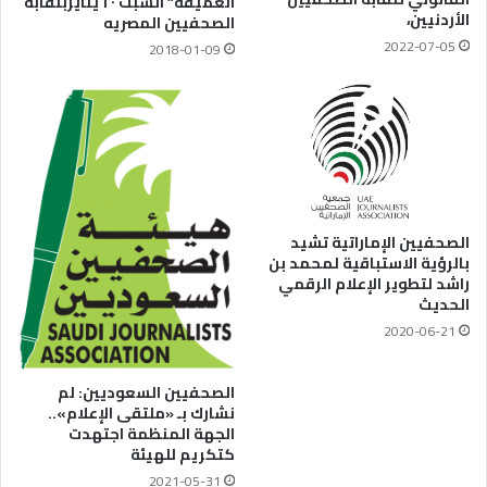
العميقة” السبت ٢٠ ينايربنقابه
الأردنيين،
الصحفيين المصريه
2022-07-05
2018-01-09
الصحفيين الإماراتية تشيد
بالرؤية الاستباقية لمحمد بن
راشد لتطوير الإعلام الرقمي
الحديث
2020-06-21
الصحفيين السعوديين: لم
نشارك بـ «ملتقى الإعلام»..
الجهة المنظمة اجتهدت
كتكريم للهيئة
2021-05-31