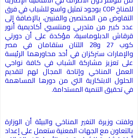
من مؤتمر دول الأطراف في الاتفاقية الإطارية
للمناخ
COP
بوجود تمثيل واسع للشباب في فرق
التفاوض من المختصين والفنيين، بالإضافة إلى
عدد كبير من متدربي ومنتسبي أكاديمية أنور
قرقاش الدبلوماسية، مؤكدة على أن دورتي
كوب 27 و28 اللتان ستقامان في مصر
والإمارات ستركزان في أحد محاورهما الرئيسة
على تعزيز مشاركة الشباب في كافة نواحي
العمل المناخي وإتاحة المجال لهم لتقديم
الحلول الابتكارية التي من دورها المساهمة
في تحقيق التنمية المستدامة
.
ولفتت وزيرة التغير المناخي والبيئة أن الوزارة
بالتعاون مع الجهات المعنية ستعمل على إعداد