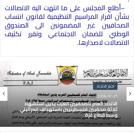
–
أطلع المجلس على ما انتهت اليه الاتصالات
بشأن اقرار المراسيم التنظيمية لقانون انتساب
الصحافيين غير المضمونين الى الصندوق
الوطني للضمان الاجتماعي وتقرر تكثيف
الاتصالات لاصدارها
.
اخبار الاتحاد
2026-01-21
الاتحاد العام للصحفيين العرب يدين استشهاد
ثلاثة صحفيين فلسطينيين باستهداف إسرائيلي
وسط قطاع غزة