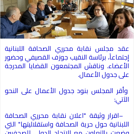
عقد مجلس نقابة محرري الصحافة اللبنانية
إجتماعاً، برئاسة النقيب
جوزف القصيفي
وحضور
الأعضاء. وناقش المجتمعون القضايا المدرجة
على جدول الأعمال
.
وأقر المجلس بنود جدول الأعمال على النحو
الآتي
:
–
اقرار وثيقة "اعلان نقابة محرري الصحافة
اللبنانية حول حرية الصحافة واستقلاليتها" التي
وضعت بالتعاون مع الاتحاد الدولي للصحفيين