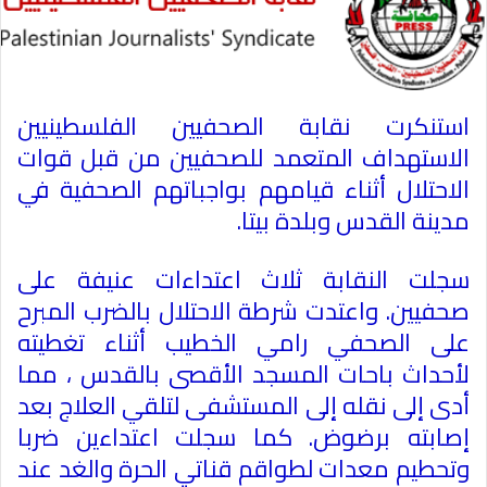
استنكرت نقابة الصحفيين الفلسطينيين
الاستهداف المتعمد للصحفيين من قبل قوات
الاحتلال أثناء قيامهم بواجباتهم الصحفية في
مدينة القدس وبلدة بيتا.
سجلت النقابة ثلاث اعتداءات عنيفة على
صحفيين. واعتدت شرطة الاحتلال بالضرب المبرح
على الصحفي رامي الخطيب أثناء تغطيته
لأحداث باحات المسجد الأقصى بالقدس ، مما
أدى إلى نقله إلى المستشفى لتلقي العلاج بعد
إصابته برضوض. كما سجلت اعتداءين ضربا
وتحطيم معدات لطواقم قناتي الحرة والغد عند