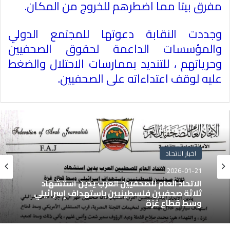
مفرق بيتا مما اضطرهم للخروج من المكان.
وجددت النقابة دعوتها للمجتمع الدولي
والمؤسسات الداعمة لحقوق الصحفيين
وحرياتهم ، للتنديد بممارسات الاحتلال والضغط
عليه لوقف اعتداءاته على الصحفيين.
اخبار الاتحاد
2026-01-21
الاتحاد العام للصحفيين العرب يدين استشهاد
ثلاثة صحفيين فلسطينيين باستهداف إسرائيلي
وسط قطاع غزة