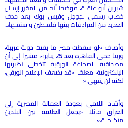
شيرين أبو عاقلة، موضحا أنه من المقرر إرسال
خطاب رسمي لجوجل وفيس بوك بعد حذف
العديد من المرادفات بينها فلسطين واستشهاد
.
وأضاف «لو سقطت مصر ما بقيت دولة عربية،
وربنا حمى القاهرة بعد 25 يناير»، مشيرا إلى أن
مصداقية الصحافة الورقية تتخطى نظيرتها
الإلكترونية، معلقا «قد يضعف الإعلام الورقي،
لكنه لن ينتهي
».
وأشاد اللامي بعودة العمالة المصرية إلى
العراق قائلا «يجعل العلاقة بين البلدين
متكاملة
».