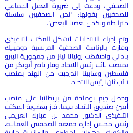
الصحفي، ودعت إلى ضرورة العمل الجماعي
للصحفيين بقولها: "نحن الصحفيين سلسلة
مترابطة ونكمل بعضنا البعض".
وتم إجراء الانتخابات لتشكل المكتب التنفيذي
وفازت بالرئاسة الصحفية الفرنسية دومينيك
بادالي واحتفظت زوليانا لينز من جمهورية البيرو
بمنصب نائب رئيس الاتحاد وفاز ناصر أبوبكر من
فلسطين وسابينا اندرجيت من الهند بمنصب
نائب ثان لرئيس للاتحاد.
وحصل جيم بوملحة من بريطانيا على منصب
أمين صندوق الاتحاد فيما، فاز بعضوية المكتب
التنفيذي الدكتور محمد بن مبارك العريمي
رئيس مجلس إدارة جمعية الصحفيين العمانية،
والكويتي دهيران المطيري، والبرازيلية مارية