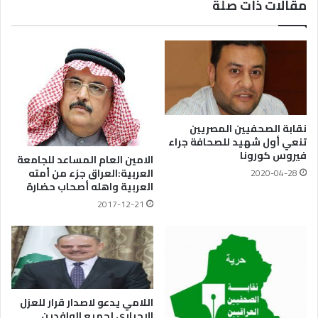
مقالات ذات صلة
نقابة الصحفيين المصريين
تنعي أول شهيد للصحافة جراء
فيروس كورونا
الامين العام المساعد للجامعة
العربية:العراق جزء من أمته
2020-04-28
العربية واهله أصحاب حضارة
2017-12-21
اللامي يدعو لاصدار قرار للعزل
الاجباري لجميع الوافدين