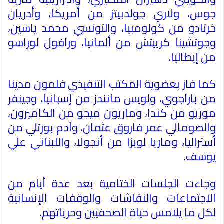
جوس، ولاري جولدبيتز من أمريكا، وأدريان
خرتادو من كولومبيا، والتونسي محمد ياسين،
وجوتشينا كرييتش من ألمانيا، ورافول لوراسو
من إيطاليا.
كما فاز بعضوية المكتب التنفيذي فلمون مدينا
من باراجوي، ولويس مانندز من إسبانيا، وجينفر
موريو من كندا، وماريون ميجو من الكاميرون،
والصومالي عمر فاروق عثمان، وآدم بورتلي من
أستراليا، وماريا لويزا من أنجولا، واللبناني علي
يوسف.
وجاءت الجلسات الختامية بعد عدة أيام من
الاجتماعات والنقاشات والوقفات الإنسانية
لكل ما يلامس حياة الصحفيين وحرياتهم.