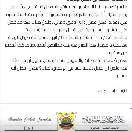
ما يتم تصديره حاليا للجماهير عبر مواقع التواصل الاجتماعي، بأن من
يترأس الكيان أو من يُدير اللعبة بأنهم مسحورون، وبأنهم كفاءات قادرة
على تقديم أفضل عمل إداري وفني ومالي ، ولكنْ هناك سحر قد عُمل
لكي يفشلوا. لابد للوزارة من التدخل فورا لمحاسبة وحل هذا
الشخصيات، لن تنجح منشأة بشخصية تظن أنها مستهدفة طوال الوقت
ومسحورة مؤخرا. هذا الصرح هو تحت مظلتكم، أنقذووووه.. كما أنقذتم
من سبقوه.
بعض ضُعفاء الشخصيات والنفوس عندما يُخفق، يحاول أن يجد مئة
عذر، ولكن لن يجعل نفسه سببا في الإخفاق. لماذا؟ فشل.. فظن أنه
مسحور.
@salem_aladbi