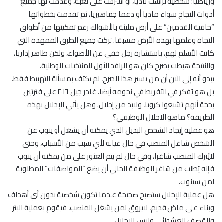
ورياضيا: شخصية ترأست ناديا، أو أشرفت على لُعبة، وقدمت لها جميع
أدوات النجاح سواء ماديا أو دعما جماهيريا، ثم تقدمت بخطواتها
“حافية القدمين” على أرض مليئة بالأشواك رغم تمكينها من أطواق
النجاة وعلمها بهذه الأرض مسبقا. تركت جميع الطرق الممهدة التي
كانت الأسلم لهم، باستشارة رجل خفي عن الأضواء، ولكن ظاهر إداريا،
والنتيجة هبطت بصرح كان هو الرافد الأول للمنتخبات الوطنية.
يبدو أنه إلى الآن أن من يسير هذا الصرح، لم يكتف بمسألة التهبيط فقط،
بل هو يُفكر في التفريط في نجومه أيضا، غادر جيل ٢٠١٦ على فترتين
بحجة أنهم تشبعوا كرويا، ولابد من إحلال. وهل يأتي الإحلال بهذه
الطريقة؟ ماهو الاحلال الوظيفي؟
هو عملية إيجاد الشخص البديل الذي يمكنه أن يشغل أو ينوب عن
الشخص شاغل المنصب في حال غيابه لأي سبب من الأسباب، وحتى
لايُترك المنصب شاغرا، وفي حال لم يتم العثور على من يمكنه أن ينوب
فإنه يُطلب من شاغر الوظيفة الحالي أن يضع “المواصفات” المطلوبة
لمن سينوب.
هل عملية الإحلال ستصبح صحيحة عندما تكون شخصية بدون أي أهداف
وبناء على ماض قديم، لايروق لمن يشغل المنصب، فيقوم بعملية البتر
والقصف العشوائي وليس الإحلال.