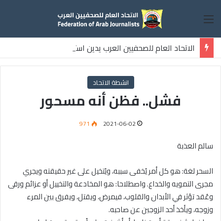
القائمة
الاتحاد العام للصحفيين العرب يدين استشهاد
ثلاثة صحفيين فلسطينيين باستهداف إسرائيلي وسط قطاع غزة
انشطة الاتحاد
فشل.. فظن أنه مسحور
971
2021-06-02
سالم العذبة
السحر لغة: هو كل أمر يُخفى سببه، ويُتخيل على غير حقيقته ويجري
مجرى التمويه والخداع. واصطلاحا: هو المخادعة والتخييل أو عزائم ورقى
وعُقد تؤثر في الأبدان والقلوب، فيمرض، ويقتل، ويفرق بين المرء
وزوجه، ويأخذ أحد الزوجين عن صاحبه.