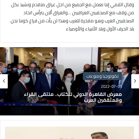
وقال اللامي إننا نعمل مع الجميع من اجل عراق متقدم ونشيد بكل
من وقف مع الصحفيين العراقيين …والعراق ألان يترأس اتحاد
الصحفيين العرب وهو مفخرة للعرب وهذا لن يأت من فراغ كوننا نحن
بلد الحرف الأول وبلد الأنبياء والأوصياء
تكنولوجيا ومنوعات
2022-07-05
معرض القاهرة الدولي للكتاب.. ملتقى القراء
والمثقفين العرب