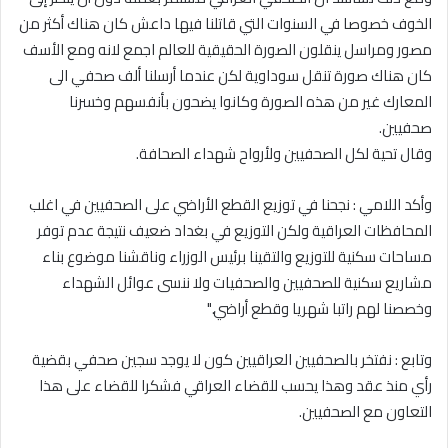
الخوف خصوصا في السنوات التي قاتلنا فيها داعش كان هناك أكثر من
مصور ومراسل ينقلون الصورة الحقيقية للعالم اجمع لانه ومع الأسف
كان هناك صورة تنقل سوداوية لكن عندما أرسلنا ألف صحفي الى
المعارك غير من هذه الصورة وكانوا يضحون بأنفسهم وخسرنا
صحفيين
.
وقال تحية لكل الصحفيين ولأرواح شهداء الصحافة
.
وأكد اللامي : نجحنا في توزيع القطع الأراضي على الصحفيين في اغلب
المحافظات العراقية ولكن التوزيع في بغداد ضعيف نتيجة عدم توفر
مساحات سكنية للتوزيع والتقينا برئيس الوزراء وناقشنا موضوع بناء
مشاريع سكنية للصحفيين والصحفيات ولا ننسى عوائل الشهداء
وخصصنا لهم راتبا شهريا وقطع أراضي
".
وتابع : نفتخر بالصحفيين العراقيين كون لا يوجد سجين صحفي بقضية
رأي منذ عقد وهذا يحسب للقضاء العراقي فشكرا للقضاء على هذا
التعاون مع الصحفيين
.