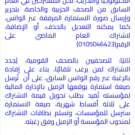
التكنولوجيا والتدريب، لكل المشتركين في العام
السابق من الصحف الحزبية والخاصة، بتحرير
وإرسال صورة الاستمارة المرفقة عبر الواتس،
كما يمكنه التعديل بالحذف، أو الإضافة،
لاشتراك العام الماضي على
الرقم
(0105046423)
ثانيًا: للصحفيين بالصحف القومية، يُجدد
الاشتراك لمن يرغب تلقائيًا، بناء على إفادة
بالرغبة عبر رقم الواتس السابق، على أن تُرسل
صيغة استمارة يوقعها الزميل بالإدارة المالية
لمؤسسته تُفيد بطلب تحويل قيمة الاشتراك
على ثلاثة أقساط شهرية، صيغة الاستمارة
سترسل للمؤسسات، وتسلم بطاقات الاشتراك
لمندوب المؤسسة أو الزميل وفق رغبته
.