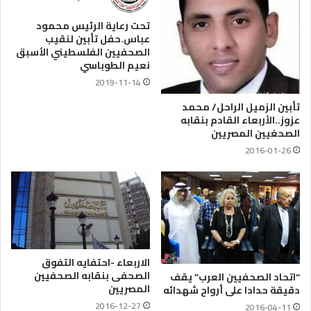
تحت رعاية الرئيس محمود
عباس.حفل تأبين لنقيب
الصحفيين الفلسطيني الأسبق
نعيم الطوباسي
2019-11-14
تأبين الزميل الراحل/ محمد
عزوز..الأربعاء القادم بنقابه
الصحغيين المصريين
2016-01-26
الاربعاء -احتفايه التفوق
الصحفى بنقابه الصحفيين
“اتحاد الصحفيين العرب” يقف
المصريين
دقيقة حدادا على أرواح شهدائه
2016-12-27
2016-04-11