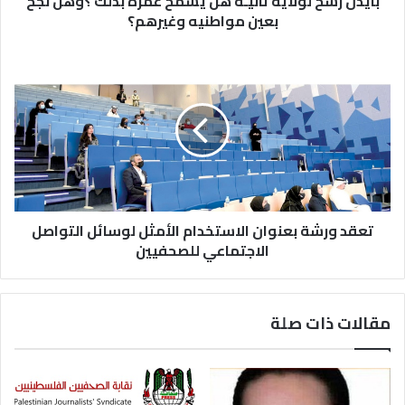
بايدن رشح لولاية ثانيـة هل يسمح عمره بذلك ؟وهل نجح
بعين مواطنيه وغيرهم؟
تعقد ورشة بعنوان الاستخدام الأمثل ل‍وسائل التواصل
الاجتماعي للصحفيين
مقالات ذات صلة